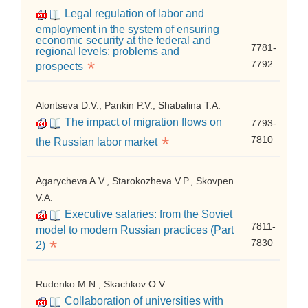
Legal regulation of labor and
employment in the system of ensuring
economic security at the federal and
7781-
regional levels: problems and
*
7792
prospects
Alontseva D.V., Pankin P.V., Shabalina T.A.
The impact of migration flows on
7793-
*
7810
the Russian labor market
Agarycheva A.V., Starokozheva V.P., Skovpen
V.A.
Executive salaries: from the Soviet
7811-
model to modern Russian practices (Part
*
7830
2)
Rudenko M.N., Skachkov O.V.
Collaboration of universities with