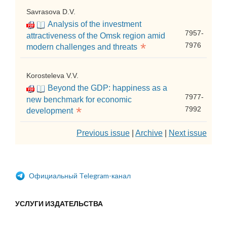
Savrasova D.V.
Analysis of the investment
7957-
attractiveness of the Omsk region amid
*
7976
modern challenges and threats
Korosteleva V.V.
Beyond the GDP: happiness as a
7977-
new benchmark for economic
*
7992
development
Previous issue
|
Archive
|
Next issue
Официальный Telegram-канал
УСЛУГИ ИЗДАТЕЛЬСТВА