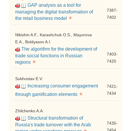
GAP analysis as a tool for
7387-
managing the digital transformation of
*
7402
the retail business model
Nikishin A.F., Karashchuk O.S., Mayorova
E.A., Boldyasov A.I.
The algorithm for the development of
7403-
trade social functions in Russian
*
7420
regions
Sukhostav E.V.
Increasing consumer engagement
7421-
*
7434
through gamification elements
Zhilchenko A.A.
Structural transformation of
7435-
Russia's trade turnover with the Arab
7454