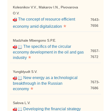
Kolesnikov V.V., Makarov I.N., Pivovarova
O.V.
The concept of resource efficient
7643-
*
7656
economy amid digitalization
Madzhale Mbengono S.P.E.
The specifics of the circular
7657-
economy development in the oil and gas
*
7672
industry
Yungblyudt S.V.
New energy as a technological
7673-
breakthrough in the Russian
*
7686
economy
Salova L.V.
Developing the financial strategy