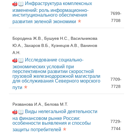
Инфраструктура комплексных
изменений: роль информационно-
7699-
институционального обеспечения
*
7708
развития зеленой экономики
Бородина Ж.В., Бушуев Н.С., Васильчикова
Ю.А., Захаров В.Б., Кузнецов А.В., Ванинов
А.Н.
Исследование социально-
экономических условий при
перспективном развитии скоростной
грузовой железнодорожной магистрали
7709-
для обслуживания Северного морского
*
7728
пути
Ризванова И.А., Белова М.Т.
Виды нелегальной деятельности
на финансовом рынке России:
7729-
особенности выявления и способы
*
7744
защиты потребителей