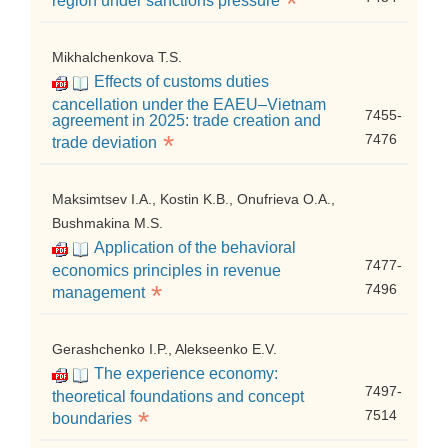
*
region under sanctions pressure
Mikhalchenkova T.S.
Effects of customs duties
cancellation under the EAEU–Vietnam
7455-
agreement in 2025: trade creation and
*
7476
trade deviation
Maksimtsev I.A., Kostin K.B., Onufrieva O.A.,
Bushmakina M.S.
Application of the behavioral
7477-
economics principles in revenue
*
7496
management
Gerashchenko I.P., Alekseenko E.V.
The experience economy:
7497-
theoretical foundations and concept
*
7514
boundaries