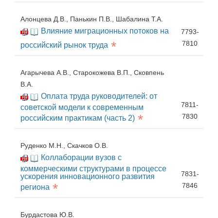
Алонцева Д.В., Панькин П.В., Шабалина Т.А.
Влияние миграционных потоков на
7793-
*
7810
российский рынок труда
Агарычева А.В., Старокожева В.П., Сковпень
В.А.
Оплата труда руководителей: от
7811-
советской модели к современным
*
7830
российским практикам (часть 2)
Руденко М.Н., Скачков О.В.
Коллаборации вузов с
коммерческими структурами в процессе
7831-
ускорения инновационного развития
*
7846
региона
Бурдастова Ю.В.