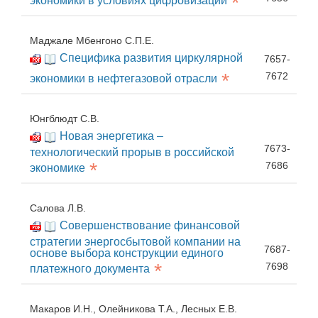
*
экономики в условиях цифровизации
Маджале Мбенгоно С.П.Е.
Специфика развития циркулярной
7657-
*
7672
экономики в нефтегазовой отрасли
Юнгблюдт С.В.
Новая энергетика –
7673-
технологический прорыв в российской
*
7686
экономике
Салова Л.В.
Совершенствование финансовой
стратегии энергосбытовой компании на
7687-
основе выбора конструкции единого
*
7698
платежного документа
Макаров И.Н., Олейникова Т.А., Лесных Е.В.