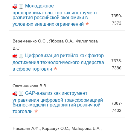
Молодежное
предпринимательство как инструмент
7359-
развития российской экономики в
*
7372
условиях внешних ограничений
Веремеенко О.С., Яброва О.А., Филиппова
В.С.
Цифровизация ритейла как фактор
7373-
достижения технологического лидерства
*
7386
в сфере торговли
Овсянникова В.В.
GAP-анализ как инструмент
управления цифровой трансформацией
7387-
бизнес-модели предприятий розничной
*
7402
торговли
Никишин А.Ф., Каращук О.С., Майорова Е.А.,