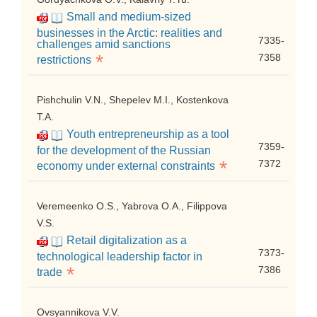
Small and medium-sized
businesses in the Arctic: realities and
7335-
challenges amid sanctions
*
7358
restrictions
Pishchulin V.N., Shepelev M.I., Kostenkova
T.A.
Youth entrepreneurship as a tool
7359-
for the development of the Russian
*
7372
economy under external constraints
Veremeenko O.S., Yabrova O.A., Filippova
V.S.
Retail digitalization as a
7373-
technological leadership factor in
*
7386
trade
Ovsyannikova V.V.