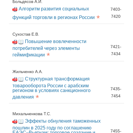
Больдясов А.И.
Алгоритм развития социальных
7403-
*
7420
функций торговли в регионах России
Сухостав Е.В.
Повышение вовлеченности
7421-
потребителей через элементы
*
7434
геймификации
Жильченко А.А.
Структурная трансформация
товарооборота России с арабским
7435-
регионом в условиях санкционного
*
7454
давления
Михальченкова Т.С.
Эффекты обнуления таможенных
пошлин в 2025 году по соглашению
7455-
ЕАЭС–Вьетнам: торговое создание и