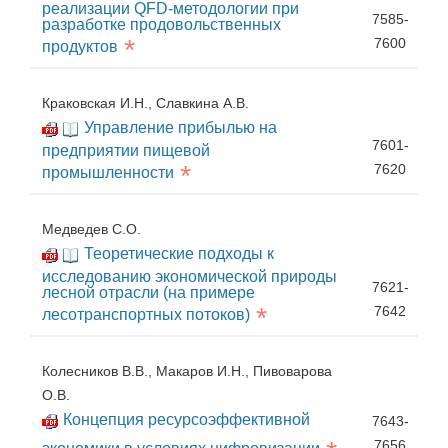
реализации QFD-методологии при
7585-
разработке продовольственных
*
7600
продуктов
Краковская И.Н., Славкина А.В.
Управление прибылью на
7601-
предприятии пищевой
*
7620
промышленности
Медведев С.О.
Теоретические подходы к
исследованию экономической природы
7621-
лесной отрасли (на примере
*
7642
лесотранспортных потоков)
Колесников В.В., Макаров И.Н., Пивоварова
О.В.
Концепция ресурсоэффективной
7643-
7656