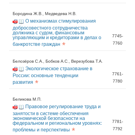
Бородина Ж.В., Медведева Н.В.
О механизмах стимулирования
добросовестного сотрудничества
должника с судом, финансовым
7745-
управляющим и кредиторами в делах о
*
7760
банкротстве граждан
Белозёров С.А., Бобков А.С., Верезубова Т.А.
Экологическое страхование в
7761-
России: основные тенденции
*
7780
развития
Беликова М.П.
Правовое регулирование труда и
занятости в системе обеспечения
экономической безопасности на
7781-
федеральном и региональном уровнях:
*
7792
проблемы и перспективы