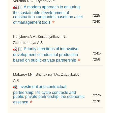
Verstina N.G., Rybnov A.E.
A modern approach to ensuring
the sustainable development of
7225-
construction companies based on a set
*
7240
of management tools
Kurlykova A.V., Korabeynikov I.N.,
Zadorozhnaya A.S.
Priority directions of innovative
7241-
development of industrial production
*
7258
based on public-private partnership
Makarov I.N., Shchukina T.V., Zabaykalov
A.P.
Investment and contractual
partnership, life cycle contracts and
7259-
public-private partnership: the economic
*
7278
essence