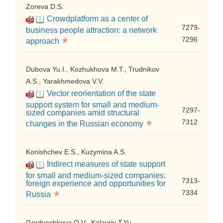
Zoreva D.S.
Crowdplatform as a center of
7279-
business people attraction: a network
*
7296
approach
Dubova Yu.I., Kozhukhova M.T., Trudnikov
A.S., Yarakhmedova V.V.
Vector reorientation of the state
support system for small and medium-
7297-
sized companies amid structural
*
7312
changes in the Russian economy
Konishchev E.S., Kuzymina A.S.
Indirect measures of state support
for small and medium-sized companies:
7313-
foreign experience and opportunities for
*
7334
Russia
Gordyachkova O.V., Kalavriy T.Yu.