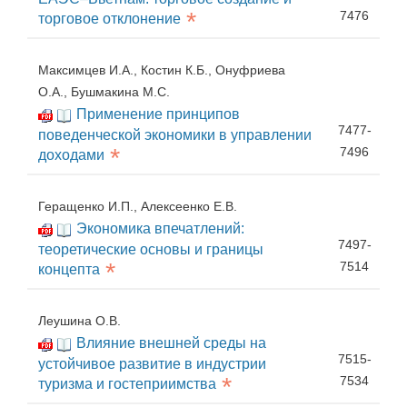
*
7476
торговое отклонение
Максимцев И.А., Костин К.Б., Онуфриева
О.А., Бушмакина М.С.
Применение принципов
7477-
поведенческой экономики в управлении
*
7496
доходами
Геращенко И.П., Алексеенко Е.В.
Экономика впечатлений:
7497-
теоретические основы и границы
*
7514
концепта
Леушина О.В.
Влияние внешней среды на
7515-
устойчивое развитие в индустрии
*
7534
туризма и гостеприимства