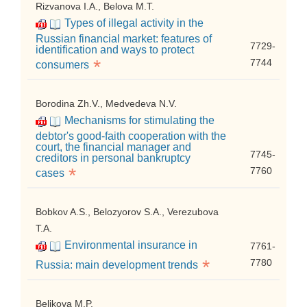
Rizvanova I.A., Belova M.T.
Types of illegal activity in the
Russian financial market: features of
7729-
identification and ways to protect
*
7744
consumers
Borodina Zh.V., Medvedeva N.V.
Mechanisms for stimulating the
debtor's good-faith cooperation with the
court, the financial manager and
7745-
creditors in personal bankruptcy
*
7760
cases
Bobkov A.S., Belozyorov S.A., Verezubova
T.A.
Environmental insurance in
7761-
*
7780
Russia: main development trends
Belikova M.P.