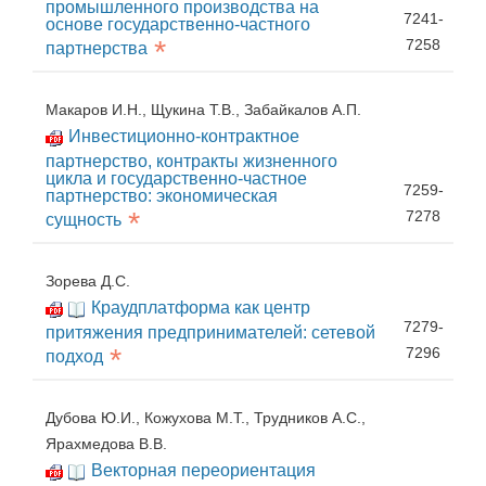
промышленного производства на
7241-
основе государственно-частного
*
7258
партнерства
Макаров И.Н., Щукина Т.В., Забайкалов А.П.
Инвестиционно-контрактное
партнерство, контракты жизненного
цикла и государственно-частное
7259-
партнерство: экономическая
*
7278
сущность
Зорева Д.С.
Краудплатформа как центр
7279-
притяжения предпринимателей: сетевой
*
7296
подход
Дубова Ю.И., Кожухова М.Т., Трудников А.С.,
Ярахмедова В.В.
Векторная переориентация