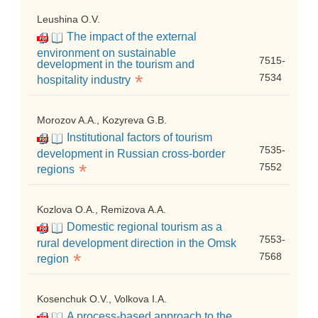
Leushina O.V.
The impact of the external
environment on sustainable
7515-
development in the tourism and
*
7534
hospitality industry
Morozov A.A., Kozyreva G.B.
Institutional factors of tourism
7535-
development in Russian cross-border
*
7552
regions
Kozlova O.A., Remizova A.A.
Domestic regional tourism as a
7553-
rural development direction in the Omsk
*
7568
region
Kosenchuk O.V., Volkova I.A.
A process-based approach to the