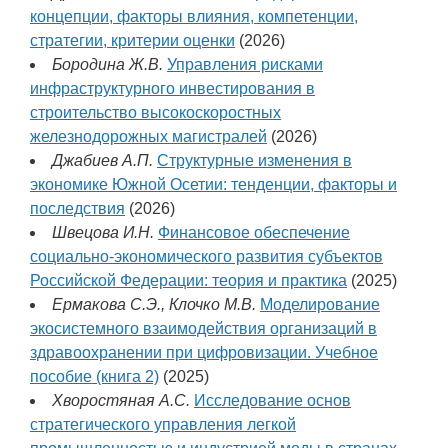
концепции, факторы влияния, компетенции,
стратегии, критерии оценки
(2026)
Бородина Ж.В.
Управления рисками
инфраструктурного инвестирования в
строительство высокоскоростных
железнодорожных магистралей
(2026)
Джабиев А.П.
Структурные изменения в
экономике Южной Осетии: тенденции, факторы и
последствия
(2026)
Швецова И.Н.
Финансовое обеспечение
социально-экономического развития субъектов
Российской Федерации: теория и практика
(2025)
Ермакова С.Э., Клочко М.В.
Моделирование
экосистемного взаимодействия организаций в
здравоохранении при цифровизации. Учебное
пособие (книга 2)
(2025)
Хворостяная А.С.
Исследование основ
стратегического управления легкой