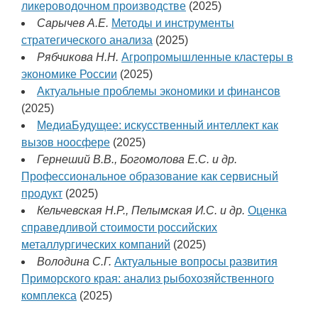
ликероводочном производстве
(2025)
Сарычев А.Е.
Методы и инструменты
стратегического анализа
(2025)
Рябчикова Н.Н.
Агропромышленные кластеры в
экономике России
(2025)
Актуальные проблемы экономики и финансов
(2025)
МедиаБудущее: искусственный интеллект как
вызов ноосфере
(2025)
Гернеший В.В., Богомолова Е.С. и др.
Профессиональное образование как сервисный
продукт
(2025)
Кельчевская Н.Р., Пелымская И.С. и др.
Оценка
справедливой стоимости российских
металлургических компаний
(2025)
Володина С.Г.
Актуальные вопросы развития
Приморского края: анализ рыбохозяйственного
комплекса
(2025)