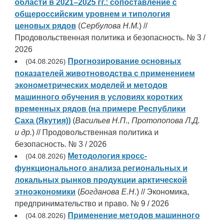
области в 2021–2025 гг.: сопоставление с
общероссийским уровнем и типология
ценовых рядов
(
Сербулова Н.М.
) //
Продовольственная политика и безопасность. № 3 /
2026
Прогнозирование основных
(04.08.2026)
показателей животноводства с применением
эконометрических моделей и методов
машинного обучения в условиях коротких
временных рядов (на примере Республики
Саха (Якутия))
(
Васильев Н.П., Протопопова Л.Д.
и др.
) // Продовольственная политика и
безопасность. № 3 / 2026
Методология кросс-
(04.08.2026)
функционального анализа региональных и
локальных рынков продукции арктической
этноэкономики
(
Богданова Е.Н.
) // Экономика,
предпринимательство и право. № 9 / 2026
Применение методов машинного
(04.08.2026)