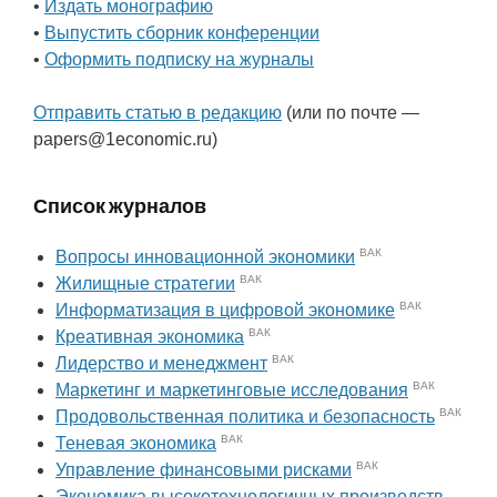
•
Издать монографию
•
Выпустить сборник конференции
•
Оформить подписку на журналы
Отправить статью в редакцию
(или по почте —
papers@1economic.ru)
Список журналов
ВАК
Вопросы инновационной экономики
ВАК
Жилищные стратегии
ВАК
Информатизация в цифровой экономике
ВАК
Креативная экономика
ВАК
Лидерство и менеджмент
ВАК
Маркетинг и маркетинговые исследования
ВАК
Продовольственная политика и безопасность
ВАК
Теневая экономика
ВАК
Управление финансовыми рисками
Экономика высокотехнологичных производств