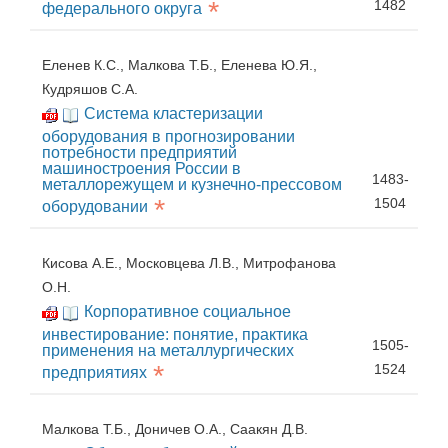
*
1482
федерального округа
Еленев К.С., Малкова Т.Б., Еленева Ю.Я.,
Кудряшов С.А.
Система кластеризации
оборудования в прогнозировании
потребности предприятий
машиностроения России в
1483-
металлорежущем и кузнечно-прессовом
*
1504
оборудовании
Кисова А.Е., Московцева Л.В., Митрофанова
О.Н.
Корпоративное социальное
инвестирование: понятие, практика
1505-
применения на металлургических
*
1524
предприятиях
Малкова Т.Б., Доничев О.А., Саакян Д.В.