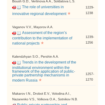
Boush G.D., Vertinova A.A., Soldatova L.S.
The role of universities in
1229-
*
1238
innovative regional development
Vaganov V.V., Mayorov A.A.
Assessment of the region’s
1239-
contribution to the implementation of
*
1256
national projects
Kalendzhyan S.O., Pershin A.A.
Trends in the development of the
institutional environment within the
framework of the application of public-
1257-
private partnership mechanisms in
*
1270
modern Russia
Makarov I.N., Drobot E.V., Volodina A.I.,
Nazarenko V.S., Volkova O.A., Sotnikov N.B.
Public-private partnership and