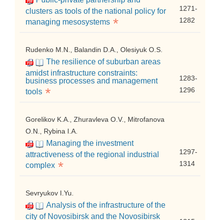
1271-
clusters as tools of the national policy for
*
1282
managing mesosystems
Rudenko M.N., Balandin D.A., Olesiyuk O.S.
The resilience of suburban areas
amidst infrastructure constraints:
1283-
business processes and management
*
1296
tools
Gorelikov K.A., Zhuravleva O.V., Mitrofanova
O.N., Rybina I.A.
Managing the investment
1297-
attractiveness of the regional industrial
*
1314
complex
Sevryukov I.Yu.
Analysis of the infrastructure of the
city of Novosibirsk and the Novosibirsk