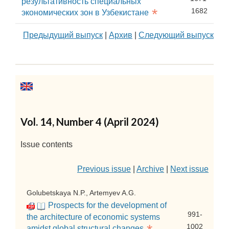
результативность специальных
*
1682
экономических зон в Узбекистане
Предыдущий выпуск
|
Архив
|
Следующий выпуск
Vol. 14, Number 4 (April 2024)
Issue contents
Previous issue
|
Archive
|
Next issue
Golubetskaya N.P., Artemyev A.G.
Prospects for the development of
991-
the architecture of economic systems
1002
amidst global structural changes