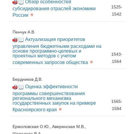
Обзор особенностей
1525-
субсидирования отраслей экономики
*
1542
России
Пенчук А.В.
Актуализация приоритетов
управления бюджетными расходами на
основе программно-целевых и
1543-
проектных методов с учетом
*
1564
современных запросов общества
Бердников Д.В.
Оценка эффективности
программы совершенствования
регионального механизма
1565-
государственных закупок на примере
*
1584
Красноярского края
Ермоловская О.Ю., Аверинская М.В.,
Шепелева В.А.