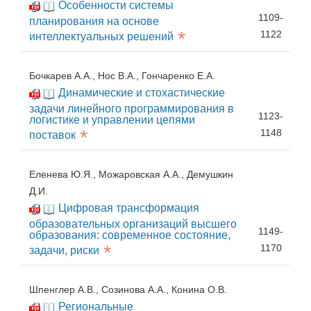
Особенности системы
1109-
планирования на основе
*
1122
интеллектуальных решений
Бочкарев А.А., Нос В.А., Гончаренко Е.А.
Динамические и стохастические
задачи линейного программирования в
1123-
логистике и управлении цепями
*
1148
поставок
Еленева Ю.Я., Можаровская А.А., Демушкин
Д.И.
Цифровая трансформация
образовательных организаций высшего
1149-
образования: современное состояние,
*
1170
задачи, риски
Шпенглер А.В., Созинова А.А., Конина О.В.
Региональные