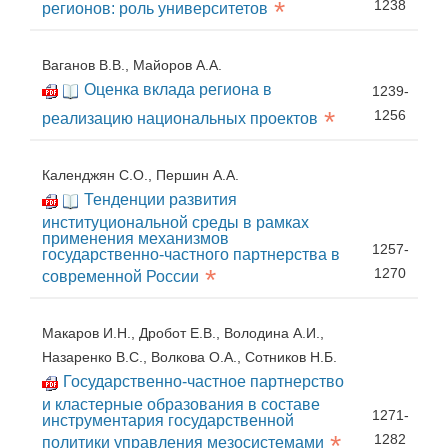
*
1238
регионов: роль университетов
Ваганов В.В., Майоров А.А.
Оценка вклада региона в
1239-
*
1256
реализацию национальных проектов
Календжян С.О., Першин А.А.
Тенденции развития
институциональной среды в рамках
применения механизмов
1257-
государственно-частного партнерства в
*
1270
современной России
Макаров И.Н., Дробот Е.В., Володина А.И.,
Назаренко В.С., Волкова О.А., Сотников Н.Б.
Государственно-частное партнерство
и кластерные образования в составе
1271-
инструментария государственной
*
1282
политики управления мезосистемами