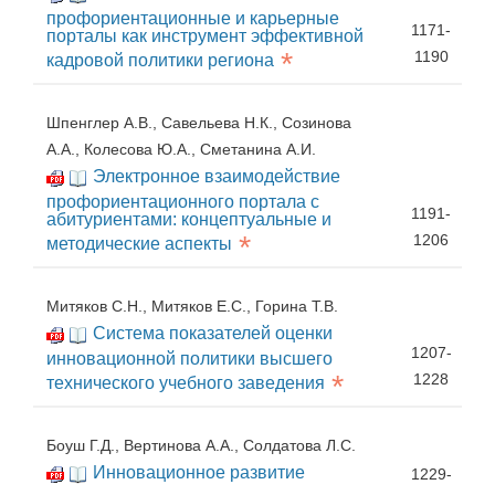
профориентационные и карьерные
1171-
порталы как инструмент эффективной
*
1190
кадровой политики региона
Шпенглер А.В., Савельева Н.К., Созинова
А.А., Колесова Ю.А., Сметанина А.И.
Электронное взаимодействие
профориентационного портала с
1191-
абитуриентами: концептуальные и
*
1206
методические аспекты
Митяков С.Н., Митяков Е.С., Горина Т.В.
Система показателей оценки
1207-
инновационной политики высшего
*
1228
технического учебного заведения
Боуш Г.Д., Вертинова А.А., Солдатова Л.С.
Инновационное развитие
1229-