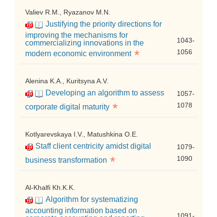
Valiev R.M., Ryazanov M.N.
Justifying the priority directions for
improving the mechanisms for
1043-
commercializing innovations in the
*
1056
modern economic environment
Alenina K.A., Kuritsyna A.V.
Developing an algorithm to assess
1057-
*
1078
corporate digital maturity
Kotlyarevskaya I.V., Matushkina O.E.
Staff client centricity amidst digital
1079-
*
1090
business transformation
Al-Khalfi Kh.K.K.
Algorithm for systematizing
accounting information based on
1091-