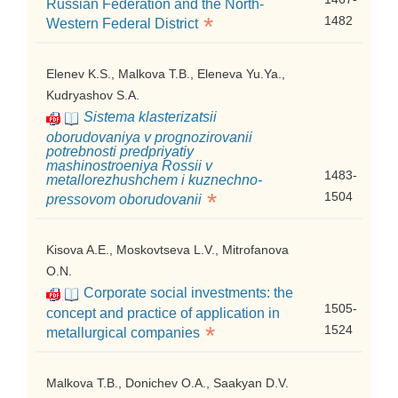
Russian Federation and the North-
*
1482
Western Federal District
Elenev K.S., Malkova T.B., Eleneva Yu.Ya.,
Kudryashov S.A.
Sistema klasterizatsii
oborudovaniya v prognozirovanii
potrebnosti predpriyatiy
mashinostroeniya Rossii v
1483-
metallorezhushchem i kuznechno-
*
1504
pressovom oborudovanii
Kisova A.E., Moskovtseva L.V., Mitrofanova
O.N.
Corporate social investments: the
1505-
concept and practice of application in
*
1524
metallurgical companies
Malkova T.B., Donichev O.A., Saakyan D.V.