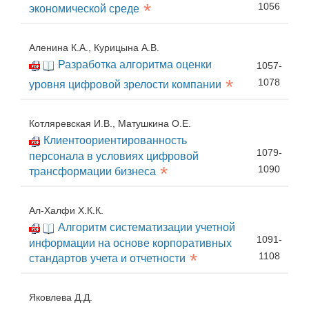
*
1056
экономической среде
Аленина К.А., Курицына А.В.
Разработка алгоритма оценки
1057-
*
1078
уровня цифровой зрелости компании
Котляревская И.В., Матушкина О.Е.
Клиентоориентированность
1079-
персонала в условиях цифровой
*
1090
трансформации бизнеса
Ал-Халфи Х.К.К.
Алгоритм систематизации учетной
1091-
информации на основе корпоративных
*
1108
стандартов учета и отчетности
Яковлева Д.Д.