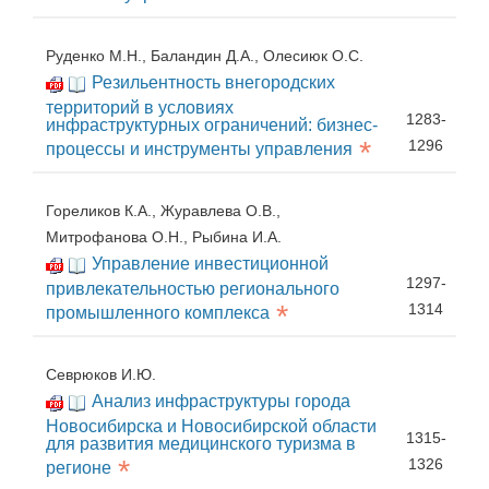
Руденко М.Н., Баландин Д.А., Олесиюк О.С.
Резильентность внегородских
территорий в условиях
1283-
инфраструктурных ограничений: бизнес-
*
1296
процессы и инструменты управления
Гореликов К.А., Журавлева О.В.,
Митрофанова О.Н., Рыбина И.А.
Управление инвестиционной
1297-
привлекательностью регионального
*
1314
промышленного комплекса
Севрюков И.Ю.
Анализ инфраструктуры города
Новосибирска и Новосибирской области
1315-
для развития медицинского туризма в
*
1326
регионе