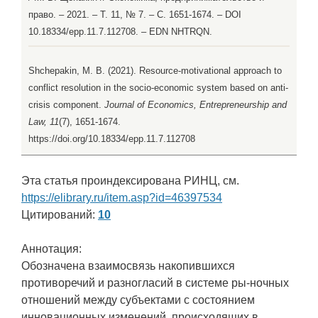
право. – 2021. – Т. 11, № 7. – С. 1651-1674. – DOI
10.18334/epp.11.7.112708. – EDN NHTRQN.
Shchepakin, M. B. (2021). Resource-motivational approach to
conflict resolution in the socio-economic system based on anti-
crisis component.
Journal of Economics, Entrepreneurship and
Law, 11
(7), 1651-1674.
https://doi.org/10.18334/epp.11.7.112708
Эта статья проиндексирована РИНЦ, см.
https://elibrary.ru/item.asp?id=46397534
Цитирований:
10
Аннотация:
Обозначена взаимосвязь накопившихся
противоречий и разногласий в системе ры-ночных
отношений между субъектами с состоянием
инновационных изменений, происходящих в