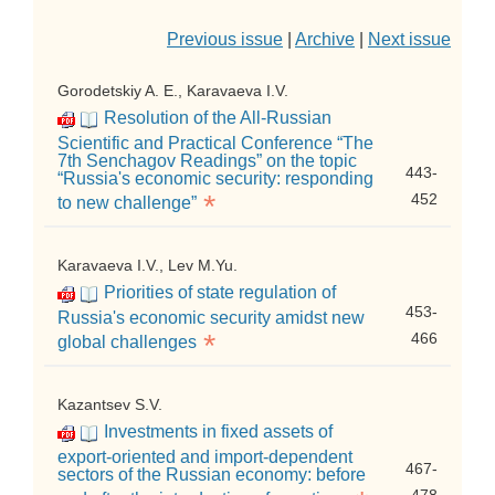
Previous issue
|
Archive
|
Next issue
Gorodetskiy A. E., Karavaeva I.V.
Resolution of the All-Russian
Scientific and Practical Conference “The
7th Senchagov Readings” on the topic
443-
“Russia's economic security: responding
*
452
to new challenge”
Karavaeva I.V., Lev M.Yu.
Priorities of state regulation of
453-
Russia's economic security amidst new
*
466
global challenges
Kazantsev S.V.
Investments in fixed assets of
export-oriented and import-dependent
467-
sectors of the Russian economy: before