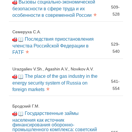
Вызовы социально-экономической
509-
безопасности в сфере труда и их
*
528
особенности в современной России
Семеруха С.А.
Последствия приостановления
529-
членства Российской Федерации в
*
540
FATF
Urazgaliev V.Sh., Agashin A.V., Novikov A.V.
The place of the gas industry in the
541-
energy security system of Russia on
*
554
foreign markets
Бродский Г.М.
Государственные займы
населения как источник
финансирования оборонно-
промышленного комплекса: советский