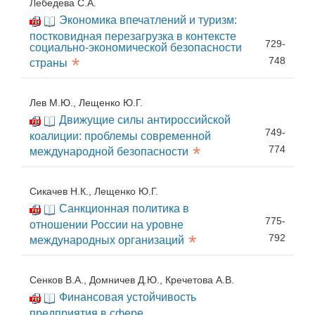
Лебедева С.А.
Экономика впечатлений и туризм:
постковидная перезагрузка в контексте
729-
социально-экономической безопасности
*
748
страны
Лев М.Ю., Лещенко Ю.Г.
Движущие силы антироссийской
749-
коалиции: проблемы современной
*
774
международной безопасности
Сикачев Н.К., Лещенко Ю.Г.
Санкционная политика в
775-
отношении России на уровне
*
792
международных организаций
Сенков В.А., Домничев Д.Ю., Кречетова А.В.
Финансовая устойчивость
предприятия в сфере