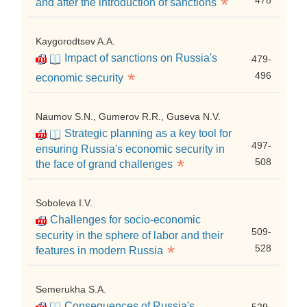
*
478
and after the introduction of sanctions
Kaygorodtsev A.A.
Impact of sanctions on Russia's
479-
*
496
economic security
Naumov S.N., Gumerov R.R., Guseva N.V.
Strategic planning as a key tool for
497-
ensuring Russia's economic security in
*
508
the face of grand challenges
Soboleva I.V.
Challenges for socio-economic
509-
security in the sphere of labor and their
*
528
features in modern Russia
Semerukha S.A.
Consequences of Russia's