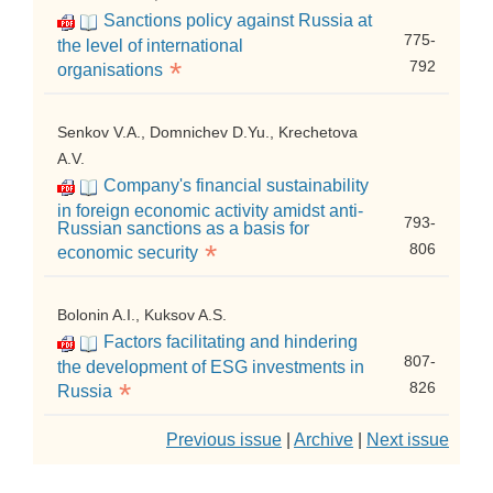
Sanctions policy against Russia at
775-
the level of international
*
792
organisations
Senkov V.A., Domnichev D.Yu., Krechetova
A.V.
Company's financial sustainability
in foreign economic activity amidst anti-
793-
Russian sanctions as a basis for
*
806
economic security
Bolonin A.I., Kuksov A.S.
Factors facilitating and hindering
807-
the development of ESG investments in
*
826
Russia
Previous issue
|
Archive
|
Next issue