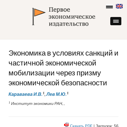
Skip
to
content
Экономика в условиях санкций и
частичной экономической
мобилизации через призму
экономической безопасности
1
1
Караваева И.В.
,
Лев М.Ю.
1
Институт экономики РАН, ,
| Загрузок: 56
Скачать PDF