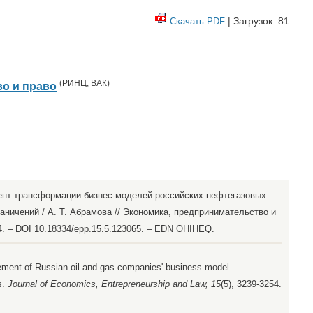
| Загрузок: 81
Скачать PDF
(
РИНЦ
,
ВАК
)
о и право
мент трансформации бизнес-моделей российских нефтегазовых
аничений / А. Т. Абрамова // Экономика, предпринимательство и
254. – DOI 10.18334/epp.15.5.123065. – EDN OHIHEQ.
element of Russian oil and gas companies' business model
s.
Journal of Economics, Entrepreneurship and Law, 15
(5), 3239-3254.