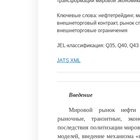
трансформации мировой экономик
Ключевые слова: нефтетрейдинг, м
внешнеторговый контракт, рынок с
внешнеторговые ограничения
JEL-классификация: Q35, Q40, Q43
JATS XML
Введение
Мировой рынок нефти п
рыночные, транзитные, эк
последствия политизации миров
моделей, введение механизма «