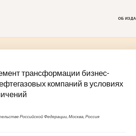
Skip
to
content
ОБ ИЗД
лемент трансформации бизнес-
ефтегазовых компаний в условиях
ничений
льстве Российской Федерации, Москва, Россия