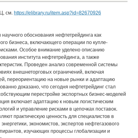
Ц, см.
https://elibrary.ru/item.asp?id=82670926
 научного обоснования нефтетрейдинга как
ого бизнеса, включающего операции по купле-
рисками. Особое внимание уделено описанию
вания института нефтетрейдинга, а также
ктеристик. Проведен анализ современной системы
овиях внешнеторговых ограничений, включая
й, переориентацию на новые рынки и адаптацию
ованно доказано, что сегодня нефтетрейдинг стал
особствующим перестройке экспортных бизнес-моделей
юция включает адаптацию к новым логистическим
логий и управление рисками в цепочках поставок.
ляют практическую ценность для специалистов в
 энергетики, экономистов, экспертов нефтегазового
аспирантов, изучающих процессы глобализации и