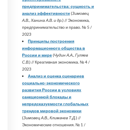
предпринимательства: сущность и
анализ эффективности
(
Зимовец
А.В., Ханина А.В. и др.
) // Экономика,
предпринимательство и право. № 5 /
2023
Принципы построения
информационного общества в
России и мире
(
Чудин А.А., Гуляев
С.В.
) // Креативная экономика. № 4 /
2023
Анализ и оценка сценариев
социально-экономического
развития России в условиях
санкционной блокады и
непредсказуемости глобальных
трендов мировой экономики
(
Зимовец А.В., Климачев Т.Д.
) //
Экономические отношения. № 1 /