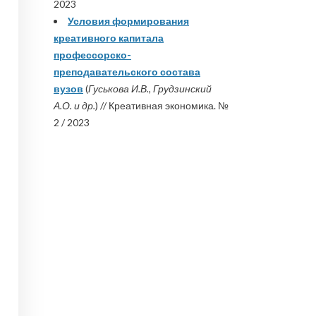
2023
Условия формирования
креативного капитала
профессорско-
преподавательского состава
вузов
(
Гуськова И.В., Грудзинский
А.О. и др.
) // Креативная экономика. №
2 / 2023