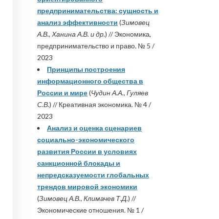
предпринимательства: сущность и
анализ эффективности
(
Зимовец
А.В., Ханина А.В. и др.
) // Экономика,
предпринимательство и право. № 5 /
2023
Принципы построения
информационного общества в
России и мире
(
Чудин А.А., Гуляев
С.В.
) // Креативная экономика. № 4 /
2023
Анализ и оценка сценариев
социально-экономического
развития России в условиях
санкционной блокады и
непредсказуемости глобальных
трендов мировой экономики
(
Зимовец А.В., Климачев Т.Д.
) //
Экономические отношения. № 1 /