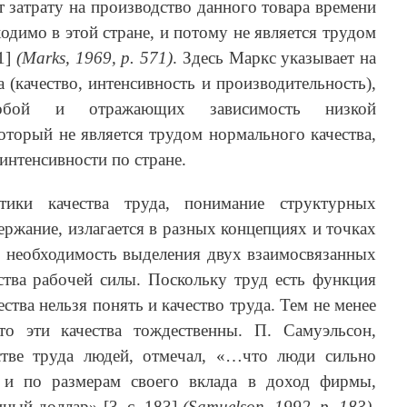
т затрату на производство данного товара времени
одимо в этой стране, и потому не является трудом
71]
(Marks, 1969, р. 571)
. Здесь Маркс указывает на
 (качество, интенсивность и производительность),
собой и отражающих зависимость низкой
который не является трудом нормального качества,
 интенсивности по стране.
ики качества труда, понимание структурных
ержание, излагается в разных концепциях и точках
ь необходимость выделения двух взаимосвязанных
ества рабочей силы. Поскольку труд есть функция
ества нельзя понять и качество труда. Тем не менее
то эти качества тождественны. П. Самуэльсон,
стве труда людей, отмечал, «…что люди сильно
 и по размерам своего вклада в доход фирмы,
ный доллар» [3, с. 183]
(Samuelson, 1992, р. 183)
.