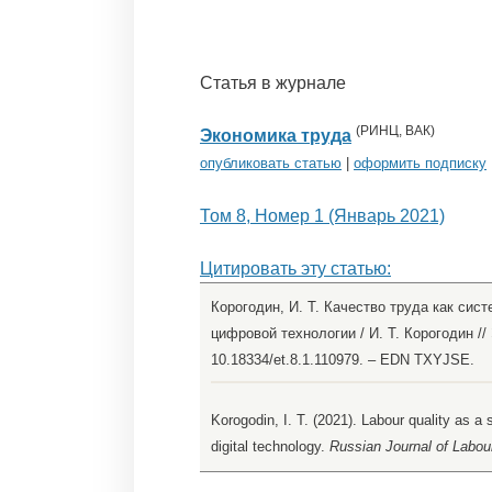
Статья в журнале
(
РИНЦ
,
ВАК
)
Экономика труда
опубликовать статью
|
оформить подписку
Том 8, Номер 1 (Январь 2021)
Цитировать эту статью:
Корогодин, И. Т. Качество труда как сис
цифровой технологии / И. Т. Корогодин // 
10.18334/et.8.1.110979. – EDN TXYJSE.
Korogodin, I. T. (2021). Labour quality as a 
digital technology.
Russian Journal of Labo