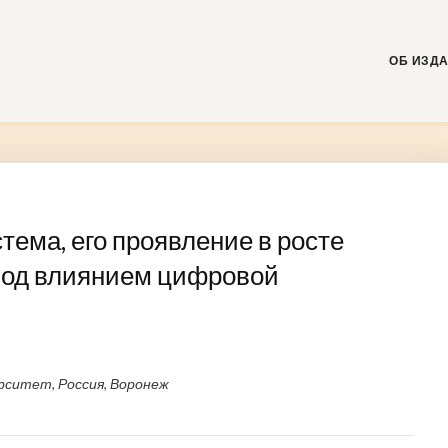
Skip
to
content
ОБ ИЗД
стема, его проявление в росте
под влиянием цифровой
рситет, Россия, Воронеж