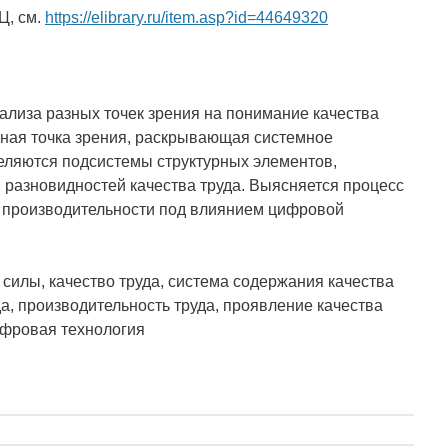
Ц, см.
https://elibrary.ru/item.asp?id=44649320
нализа разных точек зрения на понимание качества
вная точка зрения, раскрывающая системное
еляются подсистемы структурных элементов,
разновидностей качества труда. Выясняется процесс
е производительности под влиянием цифровой
силы, качество труда, система содержания качества
да, производительность труда, проявление качества
ифровая технология