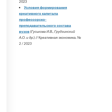
2023
Условия формирования
креативного капитала
профессорско-
преподавательского состава
вузов
(
Гуськова И.В., Грудзинский
А.О. и др.
) // Креативная экономика. №
2 / 2023