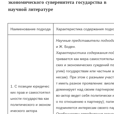
экономического суверенитета государства в
научной литературе
Наименование подхода
Характеристика содержания подх
Научные представители подход
и Ж. Боден.
Характеристика содержания по
тривается как мера самостоятель
ских и экономических суждений п
угим) государствам или частным 
несам). При этом с разными учас
т иметь разное проявление: виоле
1. С позиции юридичес
доминирует над своим партнером)
ких прав и самостоятел
во-актор ведет себя политически 
ьности государства как
о по отношению к партнеру); пати
политического и эконом
подчиняется интересам своего па
ического актора
Особенности определения экон