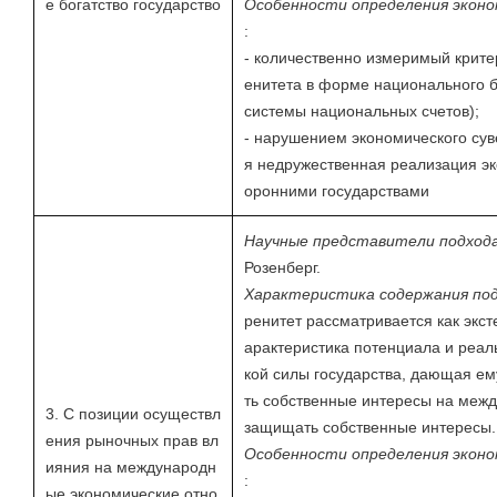
е богатство государство
Особенности определения экон
:
- количественно измеримый крите
енитета в форме национального б
системы национальных счетов);
- нарушением экономического сув
я недружественная реализация эк
оронними государствами
Научные представители подход
Розенберг.
Характеристика содержания под
ренитет рассматривается как экст
арактеристика потенциала и реал
кой силы государства, дающая ем
ть собственные интересы на межд
3. С позиции осуществл
защищать собственные интересы.
ения рыночных прав вл
Особенности определения экон
ияния на международн
:
ые экономические отно