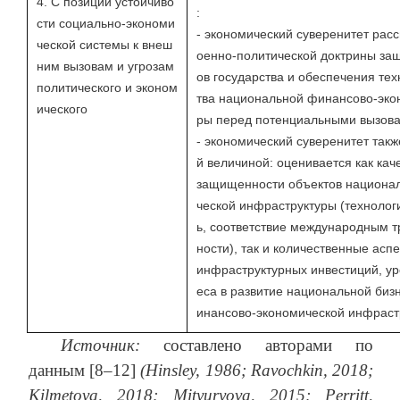
4. С позиции устойчиво
:
сти социально-экономи
- экономический суверенитет расс
ческой системы к внеш
оенно-политической доктрины за
ним вызовам и угрозам
ов государства и обеспечения тех
политического и эконом
тва национальной финансово-эко
ического
ры перед потенциальными вызова
- экономический суверенитет такж
й величиной: оценивается как кач
защищенности объектов национа
ческой инфраструктуры (технолог
ь, соответствие международным 
ности), так и количественные асп
инфраструктурных инвестиций, ур
еса в развитие национальной би
инансово-экономической инфраст
Источник:
составлено авторами по
данным [8–12]
(Hinsley, 1986; Ravochkin, 2018;
Kilmetova, 2018; Mityuryova, 2015; Perritt,