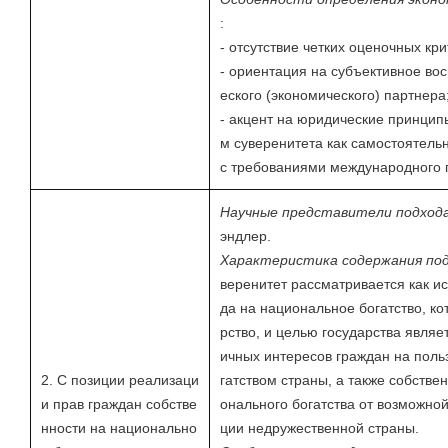
:
- отсутствие четких оценочных кр
- ориентация на субъективное во
еского (экономического) партнера
- акцент на юридические принцип
м суверенитета как самостоятельн
с требованиями международного 
Научные представители подход
эндлер.
Характеристика содержания по
веренитет рассматривается как и
да на национальное богатство, ко
рство, и целью государства являе
ичных интересов граждан на пол
2. С позиции реализаци
гатством страны, а также собстве
и прав граждан собстве
онального богатства от возможно
нности на национально
ции недружественной страны.