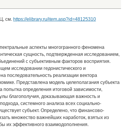
Ц, см.
https://elibrary.ru/item.asp?id=48125310
спектральные аспекты многогранного феномена
антическая сущность, подтвержденная исследованием,
объединений с субъективным факторов восприятия.
ящем исследовании гедонистического и
на последовательность реализации вектора
номике. Представлена модель целеполагания субъекта
а попытка определения итоговой зависимости,
улы благополучия, доказывающая важность и
подхода, системного анализа всех социально-
уществует субъект. Определено, что финансово-
язать множество важнейших наработок, взятых из
обы их эффективного взаимодополнения.