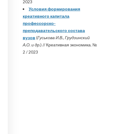
2023
Условия формирования
креативного капитала
профессорско-
преподавательского состава
вузов
(
Гуськова И.В., Грудзинский
А.О. и др.
) // Креативная экономика. №
2 / 2023