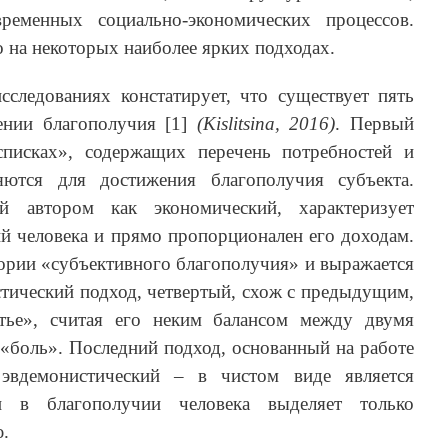
ременных социально-экономических процессов.
 на некоторых наиболее ярких подходах.
сследованиях констатирует, что существует пять
ении благополучия [1]
(Kislitsina, 2016)
. Первый
списках», содержащих перечень потребностей и
яются для достижения благополучия субъекта.
й автором как экономический, характеризует
й человека и прямо пропорционален его доходам.
гории «субъективного благополучия» и выражается
истический подход, четвертый, схож с предыдущим,
стье», считая его неким балансом между двумя
 «боль». Последний подход, основанный на работе
эвдемонистический – в чистом виде является
и в благополучии человека выделяет только
ю.