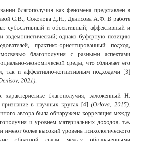
овании благополучия как феномена представлен в
вой С.В., Соколова Д.Н., Денисова А.Ф. В работе
ы: субъективный и объективный; аффективный и
 и эвдемонистический; однако буферную позицию
дователей, практико-ориентированный подход,
аимосвязью благополучия с разными аспектами
социально-экономической среды, что сближает его
м, так и аффективно-когнитивным подходами [3]
Denisov, 2021)
.
к характеристике благополучия, заложенный Н.
 признание в научных кругах [4]
(Orlova, 2015)
.
анного автора была обнаружена корреляция между
гополучия и уровнем материальных доходов, т.е.
и имеют более высокий уровень психологического
ичие обратной связи между обозначенными