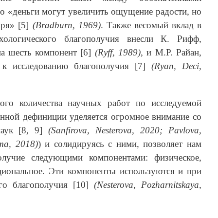
что «деньги могут увеличить ощущение радости, но
оря» [5]
(Bradburn, 1969)
. Также весомый вклад в
ихологического благополучия внесли К. Рифф,
на шесть компонент [6]
(Ryff, 1989)
, и М.Р. Райан,
 к исследованию благополучия [7]
(Ryan, Deci,
ого количества научных работ по исследуемой
енной дефиниции уделяется огромное внимание со
аук [8, 9]
(Sanfirova, Nesterova, 2020; Pavlova,
ma, 2018)
) и солидируясь с ними, позволяет нам
олучие следующими компонентами: физическое,
оциональное. Эти компоненты используются и при
ого благополучия [10]
(Nesterova, Pozharnitskaya,