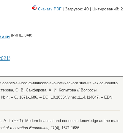
| Загрузок: 40 | Цитирований: 2
Скачать PDF
(
РИНЦ
,
ВАК
)
мики
2021)
и современного финансово-экономического знания как основного
стерова, О. В. Санфирова, А. И. Копытова // Вопросы
 № 4. – С. 1671-1686. – DOI 10.18334/vinec.11.4.114047. – EDN
a, A. I. (2021). Modern financial and economic knowledge as the main
nal of Innovation Economics, 11
(4), 1671-1686.