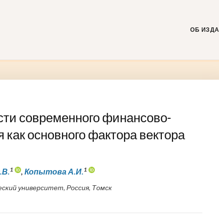
Skip
to
content
ОБ ИЗД
сти современного финансово-
 как основного фактора вектора
1
1
.В.
,
Копытова А.И.
ский университет, Россия, Томск