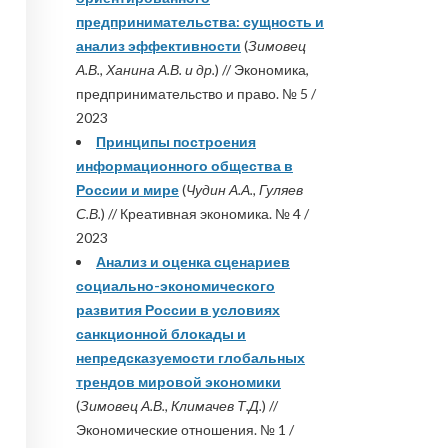
предпринимательства: сущность и
анализ эффективности
(
Зимовец
А.В., Ханина А.В. и др.
) // Экономика,
предпринимательство и право. № 5 /
2023
Принципы построения
информационного общества в
России и мире
(
Чудин А.А., Гуляев
С.В.
) // Креативная экономика. № 4 /
2023
Анализ и оценка сценариев
социально-экономического
развития России в условиях
санкционной блокады и
непредсказуемости глобальных
трендов мировой экономики
(
Зимовец А.В., Климачев Т.Д.
) //
Экономические отношения. № 1 /