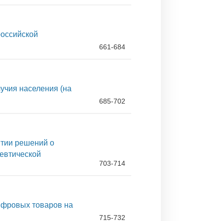
российской
661-684
учия населения (на
685-702
ятии решений о
евтической
703-714
ифровых товаров на
715-732