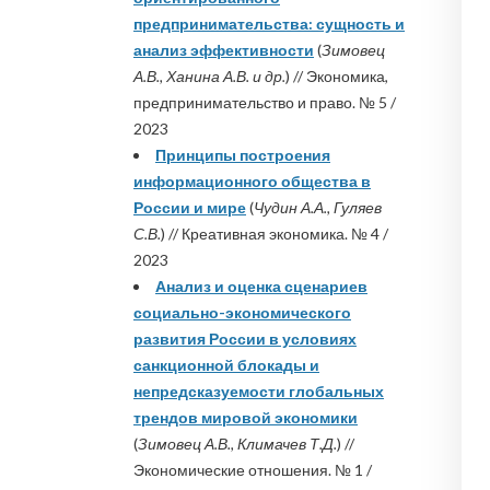
предпринимательства: сущность и
анализ эффективности
(
Зимовец
А.В., Ханина А.В. и др.
) // Экономика,
предпринимательство и право. № 5 /
2023
Принципы построения
информационного общества в
России и мире
(
Чудин А.А., Гуляев
С.В.
) // Креативная экономика. № 4 /
2023
Анализ и оценка сценариев
социально-экономического
развития России в условиях
санкционной блокады и
непредсказуемости глобальных
трендов мировой экономики
(
Зимовец А.В., Климачев Т.Д.
) //
Экономические отношения. № 1 /