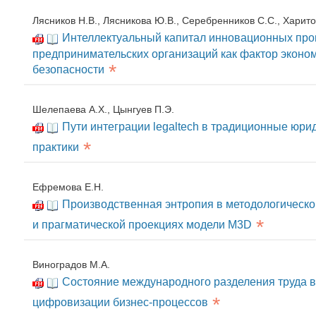
Лясников Н.В., Лясникова Ю.В., Серебренников С.С., Харито
Интеллектуальный капитал инновационных п
предпринимательских организаций как фактор эконо
*
безопасности
Шелепаева А.Х., Цынгуев П.Э.
Пути интеграции legaltech в традиционные юри
*
практики
Ефремова Е.Н.
Производственная энтропия в методологическо
*
и прагматической проекциях модели М3D
Виноградов М.А.
Состояние международного разделения труда в
*
цифровизации бизнес-процессов