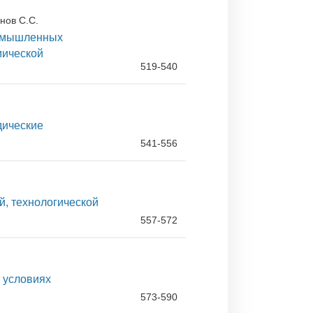
нов С.С.
ромышленных
мической
519-540
дические
541-556
й, технологической
557-572
 условиях
573-590