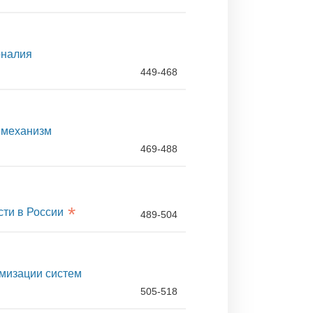
рналия
449-468
и механизм
469-488
*
ти в России
489-504
мизации систем
505-518