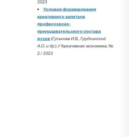
2023
Условия формирования
креативного капитала
профессорско-
преподавательского состава
вузов
(
Гуськова И.В., Грудзинский
А.О. и др.
) // Креативная экономика. №
2 / 2023