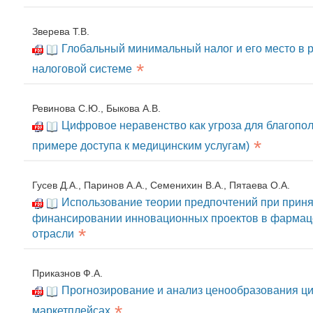
Зверева Т.В.
Глобальный минимальный налог и его место в 
*
налоговой системе
Ревинова С.Ю., Быкова А.В.
Цифровое неравенство как угроза для благопол
*
примере доступа к медицинским услугам)
Гусев Д.А., Паринов А.А., Семенихин В.А., Пятаева О.А.
Использование теории предпочтений при прин
финансировании инновационных проектов в фармац
*
отрасли
Приказнов Ф.А.
Прогнозирование и анализ ценообразования ц
*
маркетплейсах