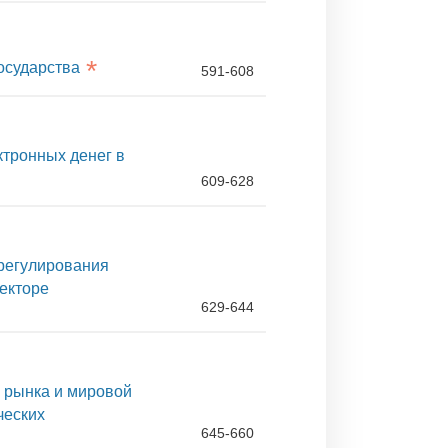
*
осударства
591-608
тронных денег в
609-628
регулирования
екторе
629-644
 рынка и мировой
ческих
645-660