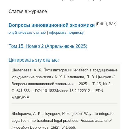
Статья в журнале
(
РИНЦ
,
ВАК
)
Вопросы инновационной экономики
опубликовать статью
|
оформить подписку
Том 15, Номер 2 (Апрель-июнь 2025)
Цитировать эту статью:
Шелепаева, А. Х. Пути интеграции legaltech в традиционные
юридические практики / А. Х. Шелепаева, П. Э. Цынгуев //
Вопросы инновационной экономики. – 2025. – Т. 15, № 2. –
С. 541-556. – DOI 10.18334/vinec.15.2.122912. – EDN
MMBWYE.
Shelepaeva, A. K., Tsynguev, P. E. (2025). Ways to integrate
LegalTech into traditional legal practices.
Russian Journal of
Innovation Economics, 15
(2), 541-556.