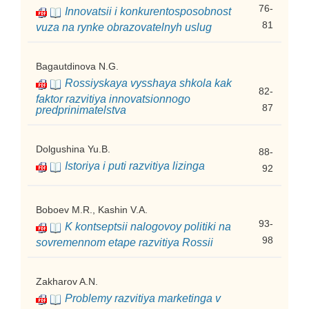
76-
Innovatsii i konkurentosposobnost
81
vuza na rynke obrazovatelnyh uslug
Bagautdinova N.G.
Rossiyskaya vysshaya shkola kak
82-
faktor razvitiya innovatsionnogo
87
predprinimatelstva
Dolgushina Yu.B.
88-
Istoriya i puti razvitiya lizinga
92
Boboev M.R., Kashin V.A.
93-
K kontseptsii nalogovoy politiki na
98
sovremennom etape razvitiya Rossii
Zakharov A.N.
Problemy razvitiya marketinga v