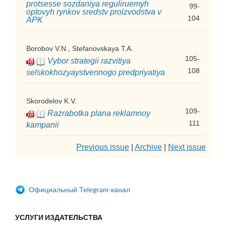
protsesse sozdaniya reguliruemyh
99-
optovyh rynkov sredstv proizvodstva v
104
APK
Borobov V.N., Stefanovskaya T.A.
105-
Vybor strategii razvitiya
108
selskokhozyaystvennogo predpriyatiya
Skorodelov K.V.
109-
Razrabotka plana reklamnoy
111
kampanii
Previous issue
|
Archive
|
Next issue
Официальный Telegram-канал
УСЛУГИ ИЗДАТЕЛЬСТВА