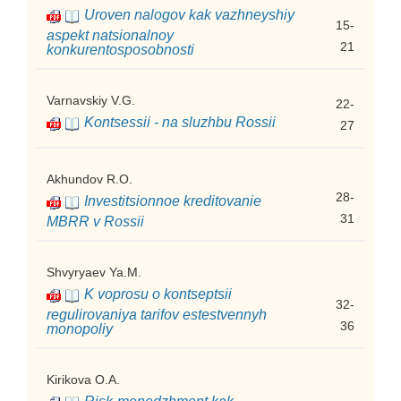
Uroven nalogov kak vazhneyshiy
15-
aspekt natsionalnoy
21
konkurentosposobnosti
Varnavskiy V.G.
22-
Kontsessii - na sluzhbu Rossii
27
Akhundov R.O.
28-
Investitsionnoe kreditovanie
31
MBRR v Rossii
Shvyryaev Ya.M.
K voprosu o kontseptsii
32-
regulirovaniya tarifov estestvennyh
36
monopoliy
Kirikova O.A.