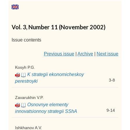
Vol. 3, Number 11 (November 2002)
Issue contents
Previous issue
|
Archive
|
Next issue
Kosyh P.G.
K strategii ekonomicheskoy
3-8
perestroyki
Zavarukhin V.P.
Osnovnye elementy
9-14
innovatsionnoy strategii SShA
Ishkhanov A.V.