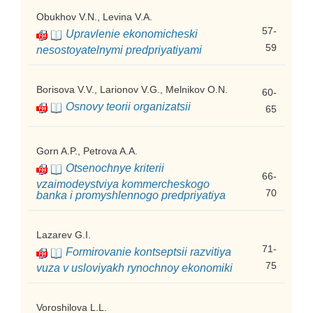
Obukhov V.N., Levina V.A.
57-
Upravlenie ekonomicheski
59
nesostoyatelnymi predpriyatiyami
Borisova V.V., Larionov V.G., Melnikov O.N.
60-
Osnovy teorii organizatsii
65
Gorn A.P., Petrova A.A.
Otsenochnye kriterii
66-
vzaimodeystviya kommercheskogo
70
banka i promyshlennogo predpriyatiya
Lazarev G.I.
71-
Formirovanie kontseptsii razvitiya
75
vuza v usloviyakh rynochnoy ekonomiki
Voroshilova L.L.