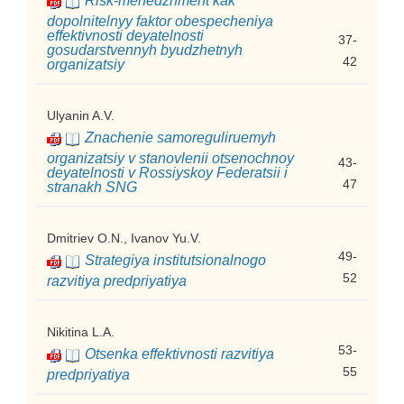
Risk-menedzhment kak
dopolnitelnyy faktor obespecheniya
effektivnosti deyatelnosti
37-
gosudarstvennyh byudzhetnyh
42
organizatsiy
Ulyanin A.V.
Znachenie samoreguliruemyh
organizatsiy v stanovlenii otsenochnoy
43-
deyatelnosti v Rossiyskoy Federatsii i
47
stranakh SNG
Dmitriev O.N., Ivanov Yu.V.
49-
Strategiya institutsionalnogo
52
razvitiya predpriyatiya
Nikitina L.A.
53-
Otsenka effektivnosti razvitiya
55
predpriyatiya