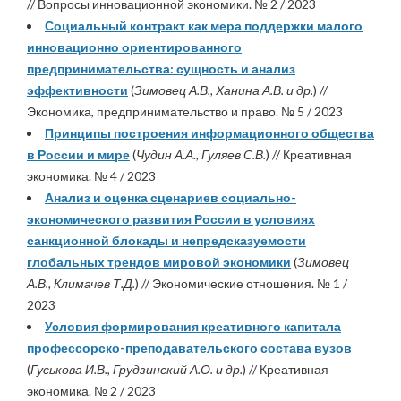
// Вопросы инновационной экономики. № 2 / 2023
Социальный контракт как мера поддержки малого
инновационно ориентированного
предпринимательства: сущность и анализ
эффективности
(
Зимовец А.В., Ханина А.В. и др.
) //
Экономика, предпринимательство и право. № 5 / 2023
Принципы построения информационного общества
в России и мире
(
Чудин А.А., Гуляев С.В.
) // Креативная
экономика. № 4 / 2023
Анализ и оценка сценариев социально-
экономического развития России в условиях
санкционной блокады и непредсказуемости
глобальных трендов мировой экономики
(
Зимовец
А.В., Климачев Т.Д.
) // Экономические отношения. № 1 /
2023
Условия формирования креативного капитала
профессорско-преподавательского состава вузов
(
Гуськова И.В., Грудзинский А.О. и др.
) // Креативная
экономика. № 2 / 2023