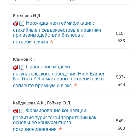
Котляров И.Д.
Неожиданная геймификация:
стихийные псевдоквестовые практики
515-
при взаимодействии бизнеса с
*
536
потребителями
Климов Р.Н.
Сравнение модели
покупательского поведения High Earner
537-
Not Rich Yet и массового потребителя в
*
548
сегменте премиум и люкс
Кайдашова А.К., Гойхер О.Л.
Формирование концепции
развития туристской территории как
549-
основы её конкурентного
*
568
позиционирования