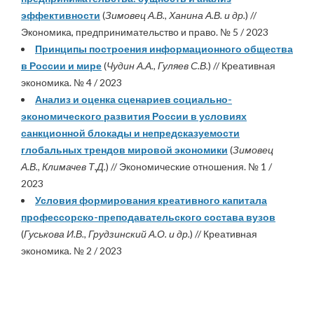
эффективности
(
Зимовец А.В., Ханина А.В. и др.
) //
Экономика, предпринимательство и право. № 5 / 2023
Принципы построения информационного общества
в России и мире
(
Чудин А.А., Гуляев С.В.
) // Креативная
экономика. № 4 / 2023
Анализ и оценка сценариев социально-
экономического развития России в условиях
санкционной блокады и непредсказуемости
глобальных трендов мировой экономики
(
Зимовец
А.В., Климачев Т.Д.
) // Экономические отношения. № 1 /
2023
Условия формирования креативного капитала
профессорско-преподавательского состава вузов
(
Гуськова И.В., Грудзинский А.О. и др.
) // Креативная
экономика. № 2 / 2023