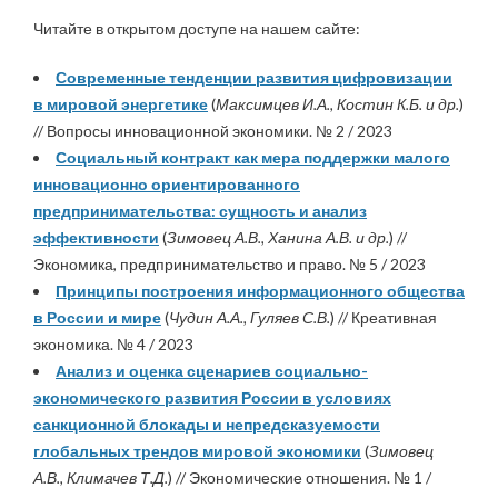
Читайте в открытом доступе на нашем сайте:
Современные тенденции развития цифровизации
в мировой энергетике
(
Максимцев И.А., Костин К.Б. и др.
)
// Вопросы инновационной экономики. № 2 / 2023
Социальный контракт как мера поддержки малого
инновационно ориентированного
предпринимательства: сущность и анализ
эффективности
(
Зимовец А.В., Ханина А.В. и др.
) //
Экономика, предпринимательство и право. № 5 / 2023
Принципы построения информационного общества
в России и мире
(
Чудин А.А., Гуляев С.В.
) // Креативная
экономика. № 4 / 2023
Анализ и оценка сценариев социально-
экономического развития России в условиях
санкционной блокады и непредсказуемости
глобальных трендов мировой экономики
(
Зимовец
А.В., Климачев Т.Д.
) // Экономические отношения. № 1 /