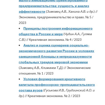
малого инновационно ориентированного
предпринимательства: сущность и анализ
эффективности
(
Зимовец А.В., Ханина А.В. и др.
) //
Экономика, предпринимательство и право. № 5 /
2023
Принципы построения информационного
общества в России и мире
(
Чудин А.А., Гуляев
С.В.
) // Креативная экономика. № 4 / 2023
Анализ и оценка сценариев социально-
экономического развития России в условиях
санкционной блокады и непредсказуемости
глобальных трендов мировой экономики
(
Зимовец А.В., Климачев Т.Д.
) // Экономические
отношения. № 1 / 2023
Условия формирования креативного
капитала профессорско-преподавательского
состава вузов
(
Гуськова И.В., Грудзинский А.О. и
др.
) // Креативная экономика. № 2 / 2023