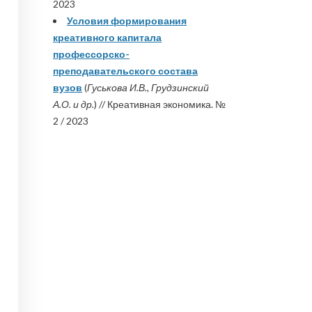
2023
Условия формирования
креативного капитала
профессорско-
преподавательского состава
вузов
(
Гуськова И.В., Грудзинский
А.О. и др.
) // Креативная экономика. №
2 / 2023