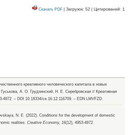
| Загрузок: 52 | Цитирований: 1
Скачать PDF
ечественного креативного человеческого капитала в новых
Гуськова, А. О. Грудзинский, Н. Е. Серебровская // Креативная
953-4972. – DOI 10.18334/ce.16.12.116709. – EDN LMVFZD.
ovskaya, N. E. (2022). Conditions for the development of domestic
nomic realities.
Creative Economy, 16
(12), 4953-4972.