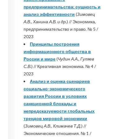
предпринимательства: сущность и
анализ эффективности
(
Зимовец
А.В., Ханина А.В. и др.
) // Экономика,
предпринимательство и право. № 5 /
2023
Принципы построения
информационного общества в
России и мире
(
Чудин А.А., Гуляев
С.В.
) // Креативная экономика. № 4 /
2023
Анализ и оценка сценариев
социально-экономического
развития России в условиях
санкционной блокады и
непредсказуемости глобальных
трендов мировой экономики
(
Зимовец А.В., Климачев Т.Д.
) //
Экономические отношения. № 1 /