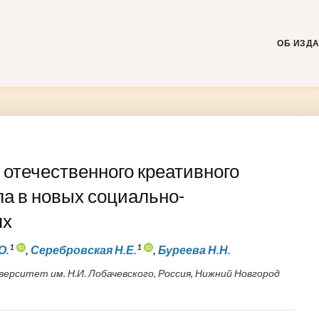
Skip
to
content
ОБ ИЗД
 отечественного креативного
ла в новых социально-
ях
1
1
О.
,
Серебровская Н.Е.
,
Буреева Н.Н.
рситет им. Н.И. Лобачевского, Россия, Нижний Новгород