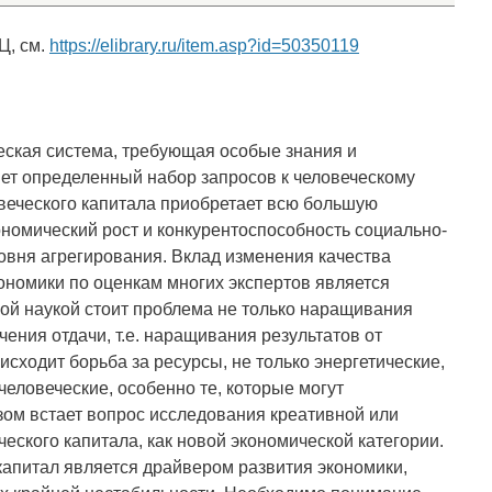
Ц, см.
https://elibrary.ru/item.asp?id=50350119
ская система, требующая особые знания и
ет определенный набор запросов к человеческому
овеческого капитала приобретает всю большую
кономический рост и конкурентоспособность социально-
овня агрегирования. Вклад изменения качества
кономики по оценкам многих экспертов является
ой наукой стоит проблема не только наращивания
чения отдачи, т.е. наращивания результатов от
исходит борьба за ресурсы, не только энергетические,
человеческие, особенно те, которые могут
зом встает вопрос исследования креативной или
еского капитала, как новой экономической категории.
апитал является драйвером развития экономики,