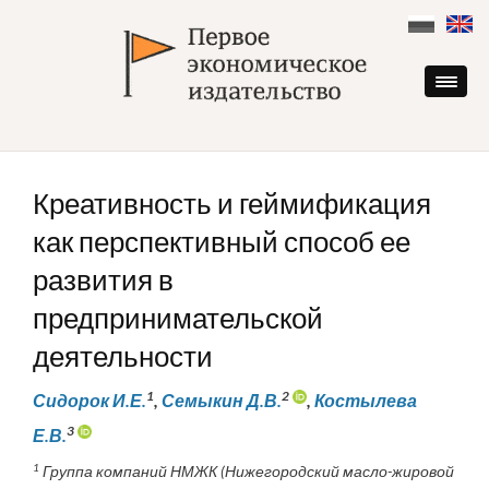
Skip
to
content
Креативность и геймификация
как перспективный способ ее
развития в
предпринимательской
деятельности
1
2
Сидорок И.Е.
,
Семыкин Д.В.
,
Костылева
3
Е.В.
1
Группа компаний НМЖК (Нижегородский масло-жировой