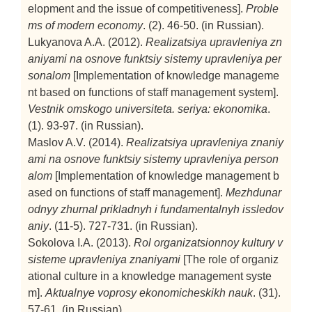
elopment and the issue of competitiveness].
Proble
ms of modern economy
. (2). 46-50. (in Russian).
Lukyanova A.A. (2012).
Realizatsiya upravleniya zn
aniyami na osnove funktsiy sistemy upravleniya per
sonalom
[Implementation of knowledge manageme
nt based on functions of staff management system].
Vestnik omskogo universiteta. seriya: ekonomika
.
(1). 93-97. (in Russian).
Maslov A.V. (2014).
Realizatsiya upravleniya znaniy
ami na osnove funktsiy sistemy upravleniya person
alom
[Implementation of knowledge management b
ased on functions of staff management].
Mezhdunar
odnyy zhurnal prikladnyh i fundamentalnyh issledov
aniy
. (11-5). 727-731. (in Russian).
Sokolova I.A. (2013).
Rol organizatsionnoy kultury v
sisteme upravleniya znaniyami
[The role of organiz
ational culture in a knowledge management syste
m].
Aktualnye voprosy ekonomicheskikh nauk
. (31).
57-61. (in Russian).