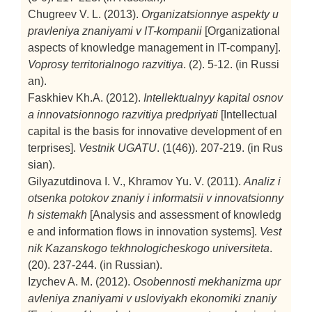
Chugreev V. L. (2013).
Organizatsionnye aspekty u
pravleniya znaniyami v IT-kompanii
[Organizational
aspects of knowledge management in IT-company].
Voprosy territorialnogo razvitiya
. (2). 5-12. (in Russi
an).
Faskhiev Kh.A. (2012).
Intellektualnyy kapital osnov
a innovatsionnogo razvitiya predpriyati
[Intellectual
capital is the basis for innovative development of en
terprises].
Vestnik UGATU
. (1(46)). 207-219. (in Rus
sian).
Gilyazutdinova I. V., Khramov Yu. V. (2011).
Analiz i
otsenka potokov znaniy i informatsii v innovatsionny
h sistemakh
[Analysis and assessment of knowledg
e and information flows in innovation systems].
Vest
nik Kazanskogo tekhnologicheskogo universiteta
.
(20). 237-244. (in Russian).
Izychev A. M. (2012).
Osobennosti mekhanizma upr
avleniya znaniyami v usloviyakh ekonomiki znaniy