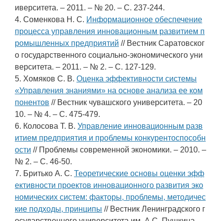
иверситета. – 2011. – № 20. – С. 237-244.
4. Соменкова Н. С.
Информационное обеспечение
процесса управления инновационным развитием п
ромышленных предприятий
// Вестник Саратовског
о государственного социально-экономического уни
верситета. – 2011. – № 2. – С. 127-129.
5. Хомяков С. В.
Оценка эффективности системы
«Управления знаниями» на основе анализа ее ком
понентов
// Вестник чувашского университета. – 20
10. – № 4. – С. 475-479.
6. Колосова Т. В.
Управление инновационным разв
итием предприятия и проблемы конкурентоспособн
ости
// Проблемы современной экономики. – 2010. –
№ 2. – С. 46-50.
7. Бритько А. С.
Теоретические основы оценки эфф
ективности проектов инновационного развития эко
номических систем: факторы, проблемы, методичес
кие подходы, принципы
// Вестник Ленинградского г
осударственного университета им. А.С. Пушкина. –