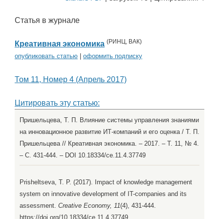
Статья в журнале
(
РИНЦ
,
ВАК
)
Креативная экономика
опубликовать статью
|
оформить подписку
Том 11, Номер 4 (Апрель 2017)
Цитировать эту статью:
Пришельцева, Т. П. Влияние системы управления знаниями
на инновационное развитие ИТ-компаний и его оценка / Т. П.
Пришельцева // Креативная экономика. – 2017. – Т. 11, № 4.
– С. 431-444. – DOI 10.18334/ce.11.4.37749
Prisheltseva, T. P. (2017). Impact of knowledge management
system on innovative development of IT-companies and its
assessment.
Creative Economy, 11
(4), 431-444.
https://doi.org/10.18334/ce.11.4.37749