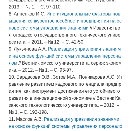
2013. – № 1. – С. 97-110.
8. Анненков И.С.
Институциональные факторы пов
ышения конкурентоспособности предприятия на ос
нове системы управления знаниями
// Известия во
лгоградского государственного технического униве
рситета. – 2011. – № 12. – С. 42-50.
9. Лукьянова А.А.
Реализация управления знаниям
и на основе функций системы управления персона
лом
// Вестник омского университета. серия: эконом
ика. – 2012. – № 1. – С. 93-97.
10. Бардасова Э.В., Зотов М.А., Поникарова А.С. Уп
равление развитием кадрового потенциала предпр
иятия, как инструмент достижения его устойчивого
развития в инновационной экономике // Вестник Ка
занского технологического университета. – 2012. –
№ 1. – С. 192-198.
11. Маслов А.В.
Реализация управления знаниями
на основе функций системы управления персонало