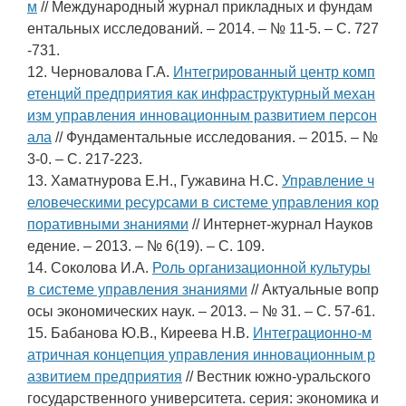
м
// Международный журнал прикладных и фундам
ентальных исследований. – 2014. – № 11-5. – С. 727
-731.
12. Черновалова Г.А.
Интегрированный центр комп
етенций предприятия как инфраструктурный механ
изм управления инновационным развитием персон
ала
// Фундаментальные исследования. – 2015. – №
3-0. – С. 217-223.
13. Хаматнурова Е.Н., Гужавина Н.С.
Управление ч
еловеческими ресурсами в системе управления кор
поративными знаниями
// Интернет-журнал Науков
едение. – 2013. – № 6(19). – С. 109.
14. Соколова И.А.
Роль организационной культуры
в системе управления знаниями
// Актуальные вопр
осы экономических наук. – 2013. – № 31. – С. 57-61.
15. Бабанова Ю.В., Киреева Н.В.
Интеграционно-м
атричная концепция управления инновационным р
азвитием предприятия
// Вестник южно-уральского
государственного университета. серия: экономика и