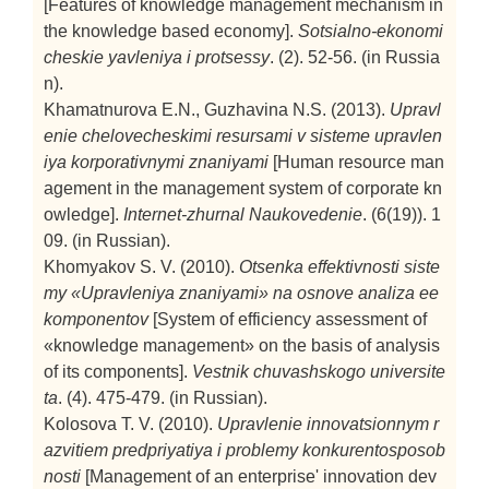
[Features of knowledge management mechanism in
the knowledge based economy].
Sotsialno-ekonomi
cheskie yavleniya i protsessy
. (2). 52-56. (in Russia
n).
Khamatnurova E.N., Guzhavina N.S. (2013).
Upravl
enie chelovecheskimi resursami v sisteme upravlen
iya korporativnymi znaniyami
[Human resource man
agement in the management system of corporate kn
owledge].
Internet-zhurnal Naukovedenie
. (6(19)). 1
09. (in Russian).
Khomyakov S. V. (2010).
Otsenka effektivnosti siste
my «Upravleniya znaniyami» na osnove analiza ee
komponentov
[System of efficiency assessment of
«knowledge management» on the basis of analysis
of its components].
Vestnik chuvashskogo universite
ta
. (4). 475-479. (in Russian).
Kolosova T. V. (2010).
Upravlenie innovatsionnym r
azvitiem predpriyatiya i problemy konkurentosposob
nosti
[Management of an enterprise' innovation dev