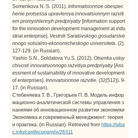
Somenkova N. S. (2011).
Informatsionnoe obespec
henie protsessa upravleniya innovatsionnym razviti
em promyshlennyh predpriyatiy
[Information support
for the innovation development management at indu
strial enterprise].
Vestnik Saratovskogo gosudarstve
nnogo sotsialno-ekonomicheskogo universiteta
. (2).
127-129. (in Russian).
Yashin S.N., Soldatova Yu.S. (2012).
Otsenka ustoy
chivosti innovatsionnogo razvitiya predpriyatiy
[Ass
essment of sustainability of innovative development
of enterprises].
Innovatsionnoe razvitie
. (32(512)). 9-
17. (in Russian).
Стебеняева Т. В., Григорьев П. В. Модель инфор
мационно-аналитической системы управления з
наниями об инновационном развитии экономики
Экономика и современный менеджмент: теория
и практика. (in Russian). Retrieved from
https://siba
c.info/conf/econom/ix/26311