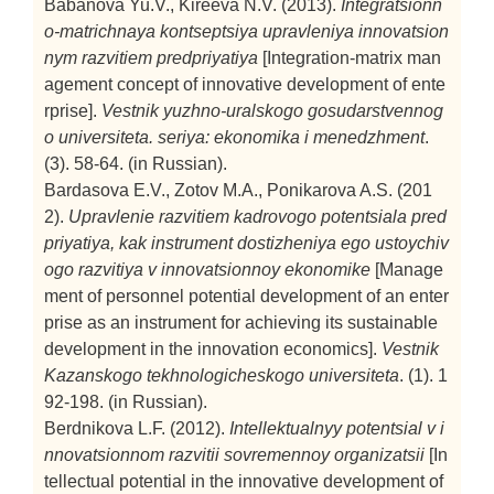
Babanova Yu.V., Kireeva N.V. (2013).
Integratsionn
o-matrichnaya kontseptsiya upravleniya innovatsion
nym razvitiem predpriyatiya
[Integration-matrix man
agement concept of innovative development of ente
rprise].
Vestnik yuzhno-uralskogo gosudarstvennog
o universiteta. seriya: ekonomika i menedzhment
.
(3). 58-64. (in Russian).
Bardasova E.V., Zotov M.A., Ponikarova A.S. (201
2).
Upravlenie razvitiem kadrovogo potentsiala pred
priyatiya, kak instrument dostizheniya ego ustoychiv
ogo razvitiya v innovatsionnoy ekonomike
[Manage
ment of personnel potential development of an enter
prise as an instrument for achieving its sustainable
development in the innovation economics].
Vestnik
Kazanskogo tekhnologicheskogo universiteta
. (1). 1
92-198. (in Russian).
Berdnikova L.F. (2012).
Intellektualnyy potentsial v i
nnovatsionnom razvitii sovremennoy organizatsii
[In
tellectual potential in the innovative development of