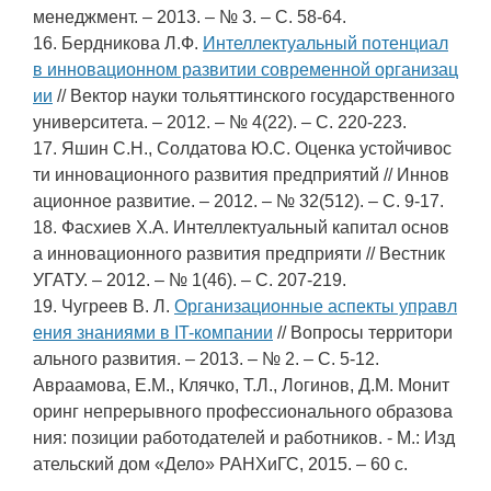
менеджмент. – 2013. – № 3. – С. 58-64.
16. Бердникова Л.Ф.
Интеллектуальный потенциал
в инновационном развитии современной организац
ии
// Вектор науки тольяттинского государственного
университета. – 2012. – № 4(22). – С. 220-223.
17. Яшин С.Н., Солдатова Ю.С. Оценка устойчивос
ти инновационного развития предприятий // Иннов
ационное развитие. – 2012. – № 32(512). – С. 9-17.
18. Фасхиев Х.А. Интеллектуальный капитал основ
а инновационного развития предприяти // Вестник
УГАТУ. – 2012. – № 1(46). – С. 207-219.
19. Чугреев В. Л.
Организационные аспекты управл
ения знаниями в IT-компании
// Вопросы территори
ального развития. – 2013. – № 2. – С. 5-12.
Авраамова, Е.М., Клячко, Т.Л., Логинов, Д.М. Монит
оринг непрерывного профессионального образова
ния: позиции работодателей и работников. - М.: Изд
ательский дом «Дело» РАНХиГС, 2015. – 60 с.