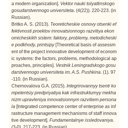
a modern organization].
Vektor nauki tolyattinskogo
gosudarstvennogo universiteta
. (4(22)). 220-223. (in
Russian).
Britko A. S. (2013).
Teoreticheskie osnovy otsenki ef
fektivnosti proektov innovatsionnogo razvitiya ekon
omicheskikh sistem: faktory, problemy, metodicheski
e podkhody, printsipy
[Theoretical basis of assessm
ent of the project innovative development of econom
ic systems: the factors, problems, methodological ap
proaches, principles].
Vestnik Leningradskogo gosu
darstvennogo universiteta im. A.S. Pushkina
. (1). 97
-110. (in Russian).
Chernovalova G.A. (2015).
Integrirovannyy tsentr ko
mpetentsiy predpriyatiya kak infrastrukturnyy mekha
nizm upravleniya innovatsionnym razvitiem persona
la
[Integrated competence center of enterprise as inf
rastructure management mechanisms of staff innova
tive development].
Fundamentalnye issledovaniya
.
(3-0). 217-223. (in Russian).