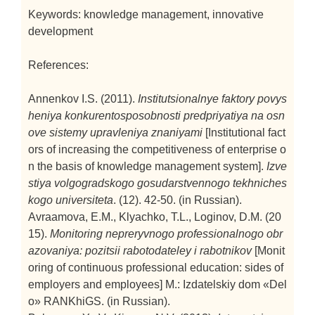
Keywords: knowledge management, innovative
development
References:
Annenkov I.S. (2011).
Institutsionalnye faktory povys
heniya konkurentosposobnosti predpriyatiya na osn
ove sistemy upravleniya znaniyami
[Institutional fact
ors of increasing the competitiveness of enterprise o
n the basis of knowledge management system].
Izve
stiya volgogradskogo gosudarstvennogo tekhniches
kogo universiteta
. (12). 42-50. (in Russian).
Avraamova, E.M., Klyachko, T.L., Loginov, D.M. (20
15).
Monitoring nepreryvnogo professionalnogo obr
azovaniya: pozitsii rabotodateley i rabotnikov
[Monit
oring of continuous professional education: sides of
employers and employees]
M.: Izdatelskiy dom «Del
o» RANKhiGS. (in Russian).