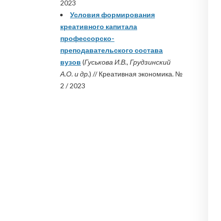
2023
Условия формирования
креативного капитала
профессорско-
преподавательского состава
вузов
(
Гуськова И.В., Грудзинский
А.О. и др.
) // Креативная экономика. №
2 / 2023