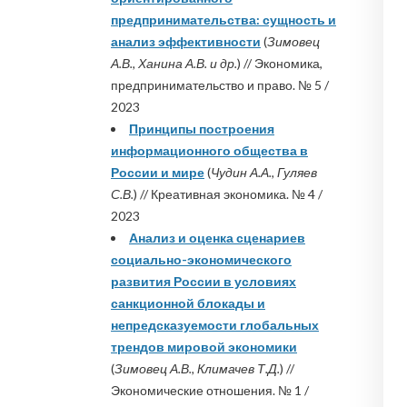
предпринимательства: сущность и
анализ эффективности
(
Зимовец
А.В., Ханина А.В. и др.
) // Экономика,
предпринимательство и право. № 5 /
2023
Принципы построения
информационного общества в
России и мире
(
Чудин А.А., Гуляев
С.В.
) // Креативная экономика. № 4 /
2023
Анализ и оценка сценариев
социально-экономического
развития России в условиях
санкционной блокады и
непредсказуемости глобальных
трендов мировой экономики
(
Зимовец А.В., Климачев Т.Д.
) //
Экономические отношения. № 1 /