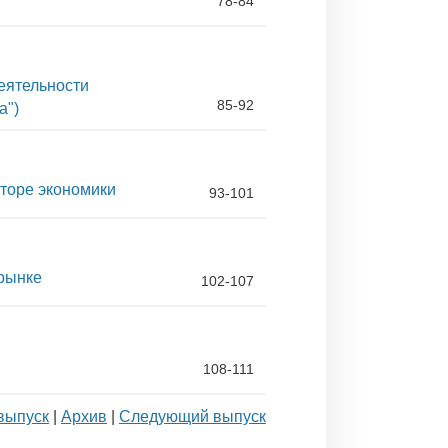
78-84
еятельности
85-92
а")
торе экономики
93-101
рынке
102-107
108-111
выпуск
|
Архив
|
Следующий выпуск