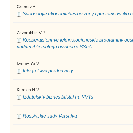
Gromov A.I.
Svobodnye ekonomicheskie zony i perspektivy ikh ra
Zavarukhin V.P.
Kooperatsionnye tekhnologicheskie programmy gos
podderzhki malogo biznesa v SShA
Ivanov Yu.V.
Integratsiya predpriyatiy
Kurakin N.V.
Izdatelskiy biznes blistal na VVTs
Rossiyskie sady Versalya