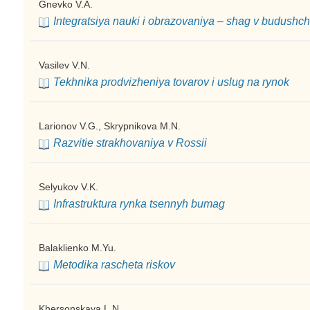
Gnevko V.A.
Integratsiya nauki i obrazovaniya – shag v budushc
Vasilev V.N.
Tekhnika prodvizheniya tovarov i uslug na rynok
Larionov V.G., Skrypnikova M.N.
Razvitie strakhovaniya v Rossii
Selyukov V.K.
Infrastruktura rynka tsennyh bumag
Balaklienko M.Yu.
Metodika rascheta riskov
Khersonskaya L.N.