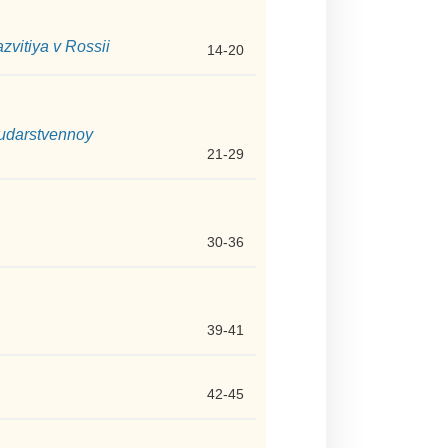
zvitiya v Rossii
14-20
udarstvennoy
21-29
30-36
39-41
42-45