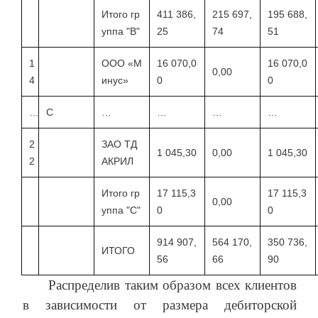
Итого гр
411 386,
215 697,
195 688,
уппа "В"
25
74
51
1
ООО «М
16 070,0
16 070,0
0,00
4
инус»
0
0
…
С
…
…
…
…
2
ЗАО ТД
1 045,30
0,00
1 045,30
2
АКРИЛ
Итого гр
17 115,3
17 115,3
0,00
уппа "С"
0
0
914 907,
564 170,
350 736,
ИТОГО
56
66
90
Распределив таким образом всех клиентов
в зависимости от размера дебиторской