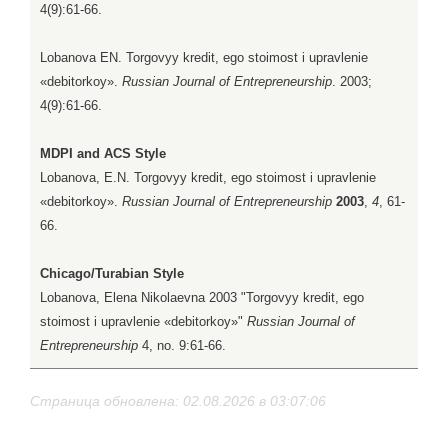
4(9):61-66.
Lobanova EN. Torgovyy kredit, ego stoimost i upravlenie
«debitorkoy».
Russian Journal of Entrepreneurship
. 2003;
4(9):61-66.
MDPI and ACS Style
Lobanova, E.N. Torgovyy kredit, ego stoimost i upravlenie
«debitorkoy».
Russian Journal of Entrepreneurship
2003
,
4
, 61-
66.
Chicago/Turabian Style
Lobanova, Elena Nikolaevna 2003 "Torgovyy kredit, ego
stoimost i upravlenie «debitorkoy»"
Russian Journal of
Entrepreneurship
4, no. 9:61-66.
Страница обновлена: 02.08.2026 в 03:07:06