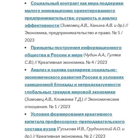
Социальный контракт как мера поддержки
малого инновационно ориентированного
предпринимательства: сущность и анализ
эффективности
(
Зимовец А.В., Ханина А.В. и др.
) //
Экономика, предпринимательство и право. № 5 /
2023
Принципы построения информационного
общества в России и мире
(
Чудин А.А., Гуляев
С.В.
) // Креативная экономика. № 4 / 2023
Анализ и оценка сценариев социально-
экономического развития России в условиях
санкционной блокады и непредсказуемости
глобальных трендов мировой экономики
(
Зимовец А.В., Климачев Т.Д.
) // Экономические
отношения. № 1 / 2023
Условия формирования креативного
капитала профессорско-преподавательского
состава вузов
(
Гуськова И.В., Грудзинский А.О. и
др.
) // Креативная экономика. № 2 / 2023