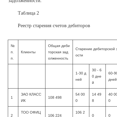
задолженности.
Таблица 2
Реестр старения счетов дебиторов
№
Общая деби
Старение дебиторской 
п.
Клиенты
торская зад
ости
п.
олженность
30 - 6
1-30 д
60-9
0 дне
ней
дней
й
ЗАО КЛАСС
54 00
14 49
40 0
1
108 498
ИК
0
8
0
ТОО ОФИЦ
106 2
2
106 224
0
0