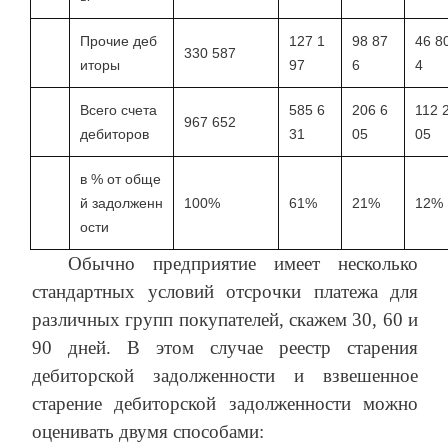
Прочие деб
127 1
98 87
46 8
330 587
иторы
97
6
4
Всего счета
585 6
206 6
112 
967 652
дебиторов
31
05
05
в % от обще
й задолженн
100%
61%
21%
12%
ости
Обычно предприятие имеет несколько
стандартных условий отсрочки платежа для
различных групп покупателей, скажем 30, 60 и
90 дней. В этом случае реестр старения
дебиторской задолженности и взвешенное
старение дебиторской задолженности можно
оценивать двумя способами: