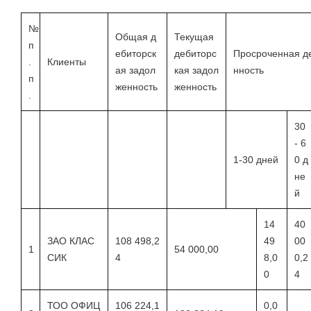
№
Общая д
Текущая
п
ебиторск
дебиторс
Просроченная д
.
Клиенты
ая задол
кая задол
нность
п
женность
женность
.
30
- 6
1-30 дней
0 д
не
й
14
40
ЗАО КЛАС
108 498,2
49
00
1
54 000,00
СИК
4
8,0
0,2
0
4
ТОО ОФИЦ
106 224,1
0,0