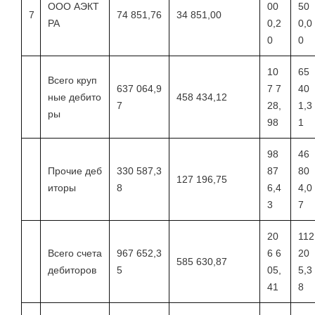
ООО АЭКТ
00
50
7
74 851,76
34 851,00
РА
0,2
0,0
0
0
10
65
Всего круп
637 064,9
7 7
40
ные дебито
458 434,12
7
28,
1,3
ры
98
1
98
46
Прочие деб
330 587,3
87
80
127 196,75
иторы
8
6,4
4,0
3
7
20
112
Всего счета
967 652,3
6 6
20
585 630,87
дебиторов
5
05,
5,3
41
8