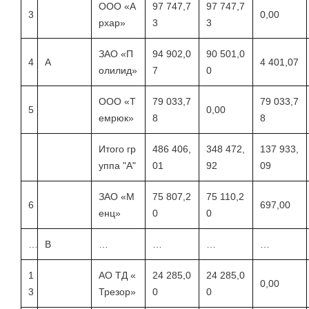
ООО «А
97 747,7
97 747,7
3
0,00
рхар»
3
3
ЗАО «П
94 902,0
90 501,0
4
А
4 401,07
олилид»
7
0
ООО «Т
79 033,7
79 033,7
5
0,00
емрюк»
8
8
Итого гр
486 406,
348 472,
137 933,
уппа "А"
01
92
09
ЗАО «М
75 807,2
75 110,2
6
697,00
енц»
0
0
…
В
…
…
…
…
1
АО ТД «
24 285,0
24 285,0
0,00
3
Трезор»
0
0