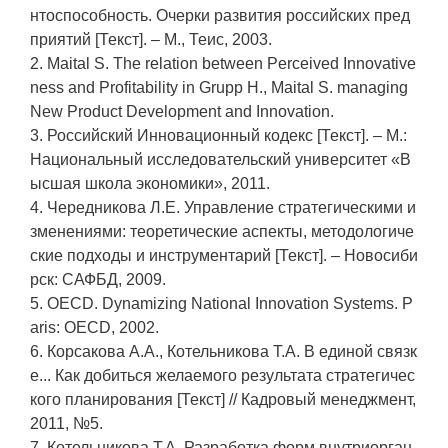
нтоспособность. Очерки развития российских пред
приятий [Текст]. – М., Теис, 2003.
2. Maital S. The relation between Perceived Innovative
ness and Profitability in Grupp H., Maital S. managing
New Product Development and Innovation.
3. Российский Инновационный кодекc [Текст]. – М.:
Национальный исследовательский университет «В
ысшая школа экономики», 2011.
4. Чередникова Л.Е. Управление стратегическими и
зменениями: теоретические аспекты, методологиче
ские подходы и инструментарий [Текст]. – Новосиби
рск: САФБД, 2009.
5. OECD. Dynamizing National Innovation Systems. P
aris: OECD, 2002.
6. Корсакова А.А., Котельникова Т.А. В единой связк
е... Как добиться желаемого результата стратегичес
кого планирования [Текст] // Кадровый менеджмент,
2011, №5.
7. Котельникова Т.А. Разработка форм внутриорган