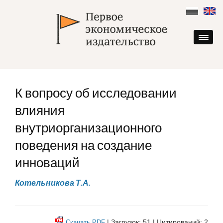
Skip
to
content
К вопросу об исследовании
влияния
внутриорганизационного
поведения на создание
инноваций
Котельникова Т.А.
| Загрузок: 51 | Цитирований: 2
Скачать PDF