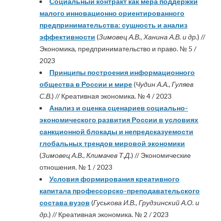
Социальный контракт как мера поддержки
малого инновационно ориентированного
предпринимательства: сущность и анализ
эффективности
(
Зимовец А.В., Ханина А.В. и др.
) //
Экономика, предпринимательство и право. № 5 /
2023
Принципы построения информационного
общества в России и мире
(
Чудин А.А., Гуляев
С.В.
) // Креативная экономика. № 4 / 2023
Анализ и оценка сценариев социально-
экономического развития России в условиях
санкционной блокады и непредсказуемости
глобальных трендов мировой экономики
(
Зимовец А.В., Климачев Т.Д.
) // Экономические
отношения. № 1 / 2023
Условия формирования креативного
капитала профессорско-преподавательского
состава вузов
(
Гуськова И.В., Грудзинский А.О. и
др.
) // Креативная экономика. № 2 / 2023