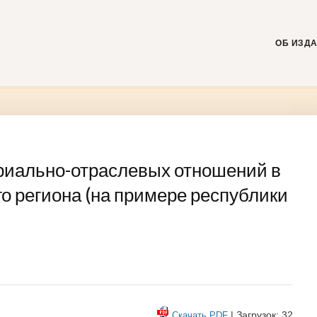
Skip
to
content
ОБ ИЗД
риально-отраслевых отношений в
о региона (на примере республики
| Загрузок: 32
Скачать PDF