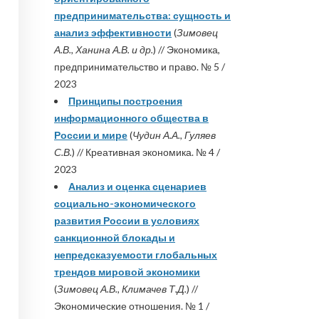
предпринимательства: сущность и
анализ эффективности
(
Зимовец
А.В., Ханина А.В. и др.
) // Экономика,
предпринимательство и право. № 5 /
2023
Принципы построения
информационного общества в
России и мире
(
Чудин А.А., Гуляев
С.В.
) // Креативная экономика. № 4 /
2023
Анализ и оценка сценариев
социально-экономического
развития России в условиях
санкционной блокады и
непредсказуемости глобальных
трендов мировой экономики
(
Зимовец А.В., Климачев Т.Д.
) //
Экономические отношения. № 1 /