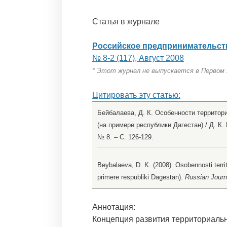
Статья в журнале
Российское предпринимательст
№ 8-2 (117), Август 2008
* Этот журнал не выпускается в Первом
Цитировать эту статью:
Бейбалаева, Д. К. Особенности территор
(на примере республики Дагестан) / Д. К.
№ 8. – С. 126-129.
Beybalaeva, D. K. (2008). Osobennosti terr
primere respubliki Dagestan).
Russian Journa
Аннотация:
Концепция развития территориаль