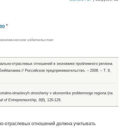
во
*
 экономическом издательстве
иально-отраслевых отношений в экономике проблемного региона
 Бейбалаева // Российское предпринимательство. – 2008. – Т. 9,
itorialno-otraslevyh otnosheniy v ekonomike problemnogo regiona (na
l of Entrepreneurship, 9
(8), 126-129.
но-отраслевых отношений должна учитывать