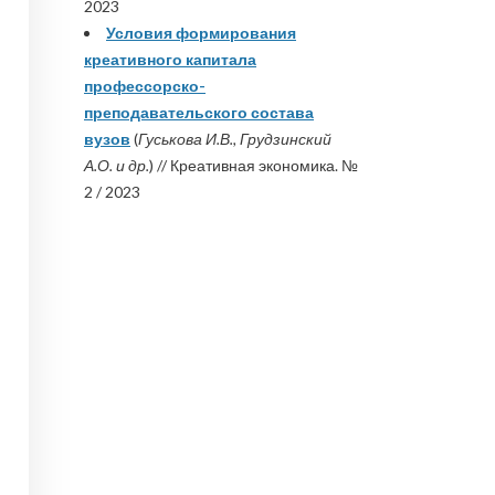
2023
Условия формирования
креативного капитала
профессорско-
преподавательского состава
вузов
(
Гуськова И.В., Грудзинский
А.О. и др.
) // Креативная экономика. №
2 / 2023