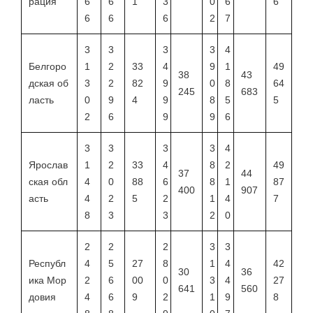
рация
6
6
1
3
0
6
6
6
6
6
2
7
3
3
3
3
4
Белгоро
1
2
33
4
9
1
49
38
43
дская об
3
2
82
9
0
8
64
245
683
ласть
0
9
4
9
8
5
5
2
6
9
9
6
3
3
3
3
4
Ярослав
1
2
33
4
8
2
49
37
44
ская обл
4
0
88
6
8
1
87
400
907
асть
4
2
5
2
1
4
7
8
3
3
2
0
2
2
2
3
3
Республ
4
5
27
8
1
4
42
30
36
ика Мор
2
6
00
0
3
4
27
641
560
довия
4
6
9
2
1
9
8