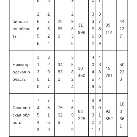
8
8
9
0
7
2
2
2
3
3
Кировск
6
7
28
9
3
7
44
31
39
ая облас
6
5
65
8
6
8
13
998
114
ть
5
2
0
3
6
0
7
5
4
6
2
9
3
3
3
4
4
Нижегор
1
2
34
5
0
3
50
38
45
одская о
3
9
83
8
4
3
22
450
781
бласть
5
1
2
2
5
4
3
0
7
4
9
5
7
7
7
8
9
10
Сахалин
4
5
75
6
3
0
82
92
3
ская обл
5
1
92
9
3
1
225
352
36
асть
4
6
8
7
2
2
1
3
9
9
1
1