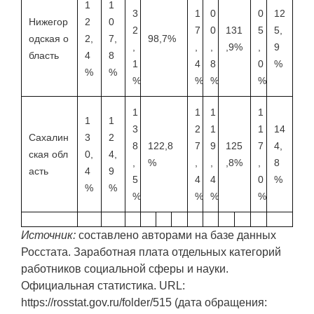
1
1
3
1
0
0
12
Нижегор
2
0
2
7
0
131
5
5,
одская о
2,
7,
98,7%
,
,
,
,9%
,
9
бласть
4
8
1
4
8
0
%
%
%
%
%
%
%
1
1
1
1
1
1
3
2
1
1
14
Сахалин
3
2
8
122,8
7
9
125
7
4,
ская обл
0,
4,
,
%
,
,
,8%
,
8
асть
4
9
5
4
4
0
%
%
%
%
%
%
%
Источник:
составлено авторами на базе данных
Росстата. Заработная плата отдельных категорий
работников социальной сферы и науки.
Официальная статистика. URL:
https://rosstat.gov.ru/folder/515 (дата обращения: