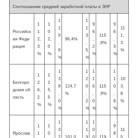
Соотношение средней заработной платы и ЗНР
1
1
1
1
9
9
1
1
11
Российск
1
0
6
6
9
3
115
1,
ая Феде
2,
2,
96,4%
,
,
,
,
,8%
3
рация
3
0
2
3
8
5
%
%
%
%
%
%
%
1
1
1
1
1
1
3
2
1
1
10
Белгоро
2
2
8
124,7
0
6
115
0
3,
дская об
6,
5,
,
%
,
,
,9%
,
8
ласть
2
5
0
2
0
8
%
%
%
%
%
%
%
1
1
1
1
1
9
3
1
0
11
Ярослав
1
0
8
2
101,0
9
0
119
5,