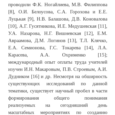
проводили Ф.К. Ногайлиева, М.В. Филиппова
[8], О.И. Белоусова, С.А. Горохова и Е.Е.
Луцькая [9], Н.В. Балашова, Д.В. Коновалова
[10], А.Г. Гусятникова, И.Е. Медушевская [11],
У.А. Назарова, Н.Г. Вишневская [12], Е.М.
Авраамова, Д.М. Логинов [13], Т.Л. Клячко,
Е.А. Семионова, Г.С. Токарева [14], Л.А.
Карасева, А.А. Охрименко [15];
международный опыт оплаты труда учителей
изучен И.Н. Макаровым, П.В. Строевым, А.И.
Дудником [16] и др. Несмотря на обширность
существующих исследований по данной
тематики, существует научный пробел в части
формирования общего понимания
реализуемых на сегодняшний день
масштабных мероприятиях по созданию