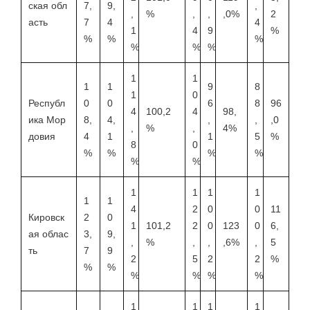
ская обл
7,
9,
,
,
%
,
,
,0%
2
асть
7
4
4
1
4
9
%
%
%
%
%
%
%
1
1
1
1
9
8
1
0
Республ
0
0
6
8
96
4
100,2
4
98,
ика Мор
8,
4,
,
,
,0
,
%
,
4%
довия
4
1
1
5
%
8
0
%
%
%
%
%
%
1
1
1
1
1
1
4
2
0
0
11
Кировск
2
0
1
101,2
2
0
123
0
6,
ая облас
3,
9,
,
%
,
,
,6%
,
5
ть
7
9
2
5
2
2
%
%
%
%
%
%
%
1
1
1
1