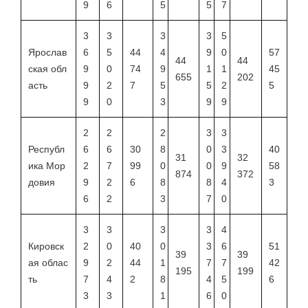
9
6
5
5
7
3
3
3
3
5
Ярослав
6
5
44
4
9
0
57
44
44
ская обл
9
0
74
9
1
1
45
655
202
асть
9
2
7
5
5
2
5
9
0
3
9
9
2
2
2
3
3
Республ
6
6
30
8
0
3
40
31
32
ика Мор
2
7
99
0
0
9
58
874
372
довия
9
2
6
8
8
4
3
6
2
3
7
0
3
3
3
3
4
Кировск
2
0
40
0
3
6
51
39
39
ая облас
9
2
44
1
7
7
42
195
199
ть
7
4
2
8
4
5
6
3
3
1
6
0