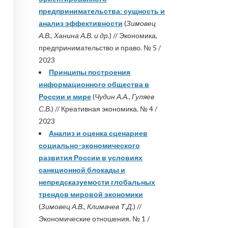
предпринимательства: сущность и
анализ эффективности
(
Зимовец
А.В., Ханина А.В. и др.
) // Экономика,
предпринимательство и право. № 5 /
2023
Принципы построения
информационного общества в
России и мире
(
Чудин А.А., Гуляев
С.В.
) // Креативная экономика. № 4 /
2023
Анализ и оценка сценариев
социально-экономического
развития России в условиях
санкционной блокады и
непредсказуемости глобальных
трендов мировой экономики
(
Зимовец А.В., Климачев Т.Д.
) //
Экономические отношения. № 1 /