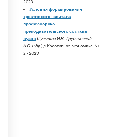
2023
Условия формирования
креативного капитала
профессорско-
преподавательского состава
вузов
(
Гуськова И.В., Грудзинский
А.О. и др.
) // Креативная экономика. №
2 / 2023