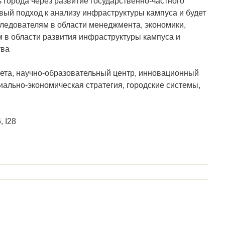
 города через развитие государственно-частного
вый подход к анализу инфраструктуры кампуса и будет
ледователям в области менеджмента, экономики,
м в области развития инфраструктуры кампуса и
тва
ета, научно-образовательный центр, инновационный
иально-экономическая стратегия, городские системы,
, I28