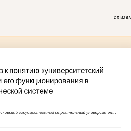
Skip
to
content
ОБ ИЗД
 к понятию «университетский
и его функционирования в
ческой системе
сковский государственный строительный университет, ,