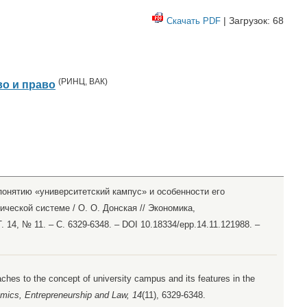
| Загрузок: 68
Скачать PDF
(
РИНЦ
,
ВАК
)
о и право
понятию «университетский кампус» и особенности его
ческой системе / О. О. Донская // Экономика,
 14, № 11. – С. 6329-6348. – DOI 10.18334/epp.14.11.121988. –
ches to the concept of university campus and its features in the
mics, Entrepreneurship and Law, 14
(11), 6329-6348.