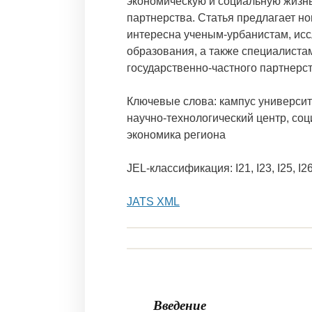
экономическую и социальную жизнь
партнерства. Статья предлагает но
интересна ученым-урбанистам, исс
образования, а также специалиста
государственно-частного партнерс
Ключевые слова: кампус университ
научно-технологический центр, соц
экономика региона
JEL-классификация: I21, I23, I25, I26
JATS XML
Введение