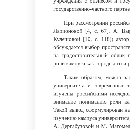
учреждения с бизнесом и госу
государственно-частного партне
При рассмотрении российск
Ларионовой [4, с. 67], А. Выр
Кулешовой [10, с. 118]) авто
обсуждается выбор пространств
на градостроительный облик г
роли кампуса как городского и 
Таким образом, можно зак
университета и современные 
изучены российскими исследов
внимание пониманию роли кам
Такой вывод сформулирован на
изучению кампуса университета
А. Дергабузовой и М. Магомед