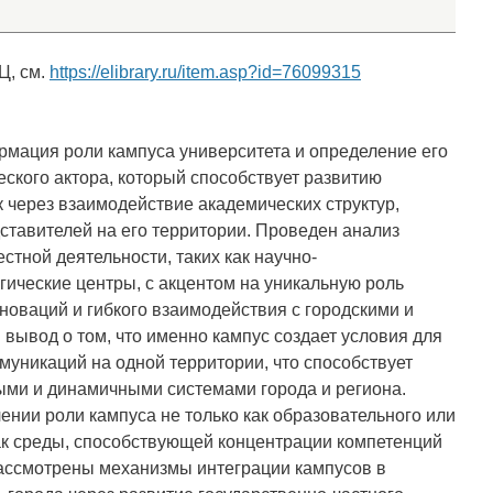
Ц, см.
https://elibrary.ru/item.asp?id=76099315
рмация роли кампуса университета и определение его
еского актора, который способствует развитию
к через взаимодействие академических структур,
дставителей на его территории. Проведен анализ
тной деятельности, таких как научно-
гические центры, с акцентом на уникальную роль
новаций и гибкого взаимодействия с городскими и
вывод о том, что именно кампус создает условия для
муникаций на одной территории, что способствует
ыми и динамичными системами города и региона.
нии роли кампуса не только как образовательного или
как среды, способствующей концентрации компетенций
Рассмотрены механизмы интеграции кампусов в