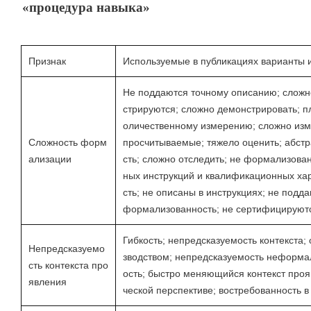
«процедура навыка»
Признак
Используемые в публикациях варианты 
Не поддаются точному описанию; сложно
стрируются; сложно демонстрировать; п
оличественному измерению; сложно изм
Сложность форм
просчитываемые; тяжело оценить; абстр
ализации
сть; сложно отследить; не формализован
ных инструкций и квалификационных ха
сть; не описаны в инструкциях; не под
формализованность; не сертифицируют
Гибкость; непредсказуемость контекста; 
Непредсказуемо
зводством; непредсказуемость неформа
сть контекста про
ость; быстро меняющийся контекст прояв
явления
ческой перспективе; востребованность в