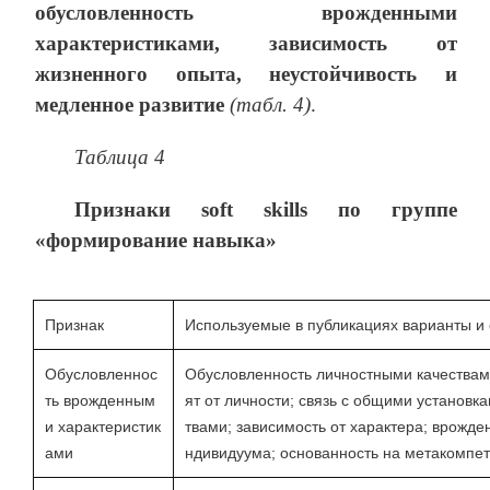
обусловленность врожденными
характеристиками, зависимость от
жизненного опыта, неустойчивость и
медленное развитие
(табл. 4)
.
Таблица 4
Признаки
soft skills
по группе
«формирование навыка»
Признак
Используемые в публикациях варианты и
Обусловленнос
Обусловленность личностными качествами
ть врожденным
ят от личности; связь с общими установк
и характеристик
твами; зависимость от характера; врожден
ами
ндивидуума; основанность на метакомпет