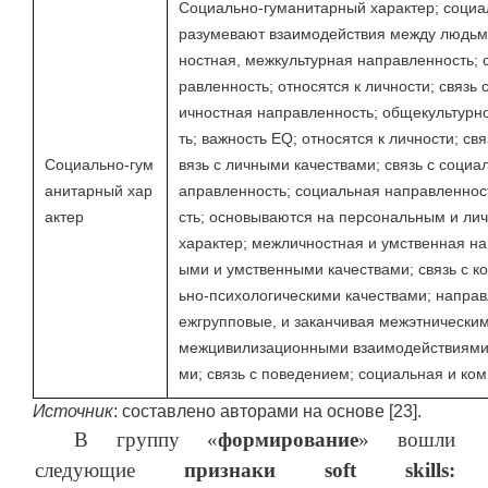
Социально-гуманитарный характер; социа
разумевают взаимодействия между людьми
ностная, межкультурная направленность; 
равленность; относятся к личности; связ
ичностная направленность; общекультурно
ть; важность EQ; относятся к личности; св
Социально-гум
вязь с личными качествами; связь с соци
анитарный хар
аправленность; социальная направленнос
актер
сть; основываются на персональным и ли
характер; межличностная и умственная на
ыми и умственными качествами; связь с к
ьно-психологическими качествами; напра
ежгрупповые, и заканчивая межэтническ
межцивилизационными взаимодействиями;
ми; связь с поведением; социальная и ко
Источник
: составлено авторами на основе [23].
В группу «
формирование
» вошли
следующие
признаки
soft skills
: