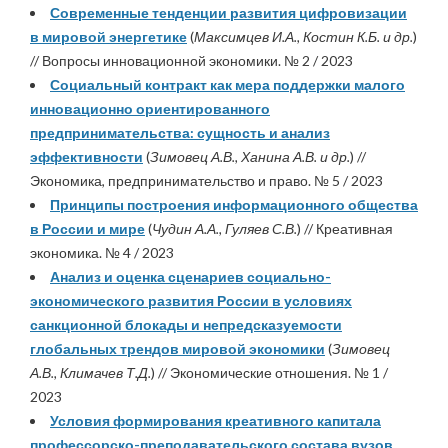
Современные тенденции развития цифровизации
в мировой энергетике
(
Максимцев И.А., Костин К.Б. и др.
)
// Вопросы инновационной экономики. № 2 / 2023
Социальный контракт как мера поддержки малого
инновационно ориентированного
предпринимательства: сущность и анализ
эффективности
(
Зимовец А.В., Ханина А.В. и др.
) //
Экономика, предпринимательство и право. № 5 / 2023
Принципы построения информационного общества
в России и мире
(
Чудин А.А., Гуляев С.В.
) // Креативная
экономика. № 4 / 2023
Анализ и оценка сценариев социально-
экономического развития России в условиях
санкционной блокады и непредсказуемости
глобальных трендов мировой экономики
(
Зимовец
А.В., Климачев Т.Д.
) // Экономические отношения. № 1 /
2023
Условия формирования креативного капитала
профессорско-преподавательского состава вузов