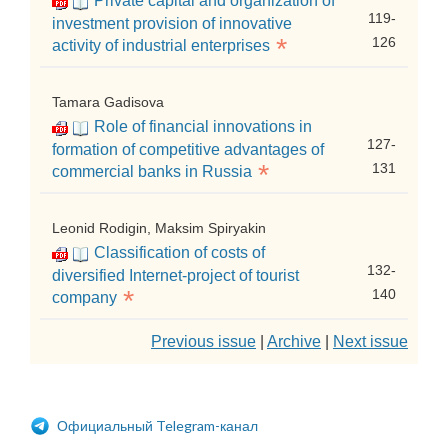
Private capital and organization of
119-
investment provision of innovative
*
126
activity of industrial enterprises
Tamara Gadisova
Role of financial innovations in
127-
formation of competitive advantages of
*
131
commercial banks in Russia
Leonid Rodigin, Maksim Spiryakin
Classification of costs of
132-
diversified Internet-project of tourist
*
140
company
Previous issue
|
Archive
|
Next issue
Официальный Telegram-канал