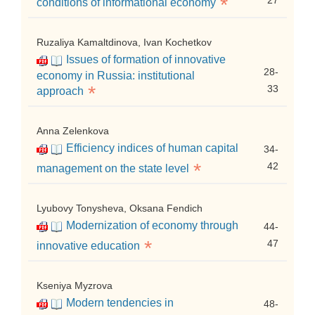
*
27
conditions of informational economy
Ruzaliya Kamaltdinova, Ivan Kochetkov
Issues of formation of innovative
28-
economy in Russia: institutional
*
33
approach
Anna Zelenkova
Efficiency indices of human capital
34-
*
42
management on the state level
Lyubovy Tonysheva, Oksana Fendich
Modernization of economy through
44-
*
47
innovative education
Kseniya Myzrova
Modern tendencies in
48-