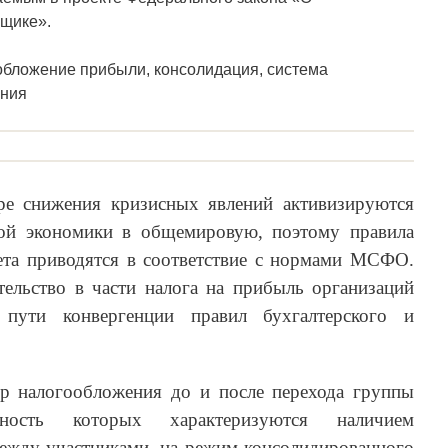
щике».
обложение прибыли, консолидация, система
ения
ре снижения кризисных явлений активизируются
кой экономики в общемировую, поэтому правила
чета приводятся в соответствие с нормами МСФО.
тельство в части налога на прибыль организаций
пути конвергенции правил бухгалтерского и
р налогообложения до и после перехода группы
льность которых характеризуются наличием
ежду участниками, на режим консолидированного