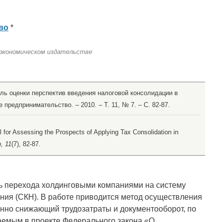
во
*
 экономическом издательстве
ль оценки перспектив введения налоговой консолидации в
 предпринимательство. – 2010. – Т. 11, № 7. – С. 82-87.
 for Assessing the Prospects of Applying Tax Consolidation in
, 11
(7), 82-87.
ть перехода холдинговыми компаниями на систему
ния (СКН). В работе приводится метод осуществления
нно снижающий трудозатраты и документооборот, по
аемым в проекте Федерального закона «О