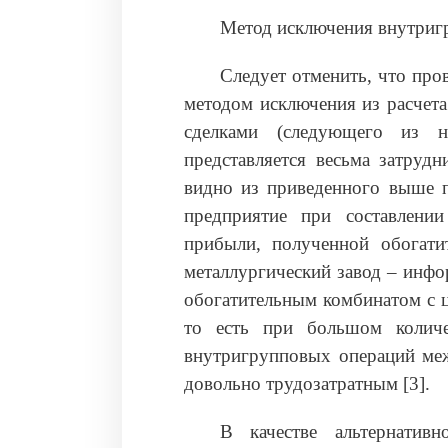
Метод исключения внутриг
Следует отменить, что пр
методом исключения из расчет
сделками (следующего из 
представляется весьма затруд
видно из приведенного выше п
предприятие при составлени
прибыли, полученной обогати
металлургический завод – инф
обогатительным комбинатом с ц
то есть при большом количе
внутригрупповых операций ме
довольно трудозатратным [3].
В качестве альтернативн