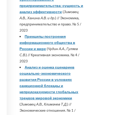
предпринимательства: сущность и
анализ эффективности
(
Зимовец
А.В., Ханина А.В. и др.
) // Экономика,
предпринимательство и право. № 5 /
2023
Принципы построения
информационного общества в
России и мире
(
Чудин А.А., Гуляев
С.В.
) // Креативная экономика. № 4 /
2023
Анализ и оценка сценариев
социально-экономического
развития России в условиях
санкционной блокады и
непредсказуемости глобальных
трендов мировой экономики
(
Зимовец А.В., Климачев Т.Д.
) //
Экономические отношения. № 1 /