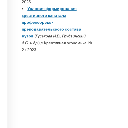
2023
Условия формирования
креативного капитала
профессорско-
преподавательского состава
вузов
(
Гуськова И.В., Грудзинский
А.О. и др.
) // Креативная экономика. №
2 / 2023