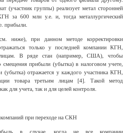
ат (участник группы) реализует метал сторонней
ГН за 600 млн у.е. и, тогда металлургический
е. прибыли.
см. ниже), при данном методе корректировки
отражаться только у последней компании КГН,
лицам. В ряде стан (например, США), чтобы
о смещения прибыли (убытка) в налоговом учете,
и (убытка) отражается у каждого участника КГН,
ции товара третьим лицам [4]. Такой метод
ак для учета, так и для целей контроля.
компаний при переходе на СКН
ибыль в случае, когда не все компании