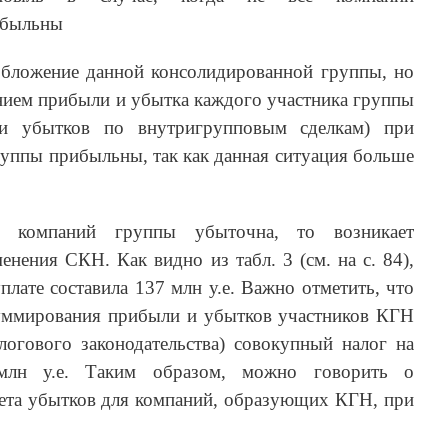
ибыльны
обложение данной консолидированной группы, но
нием прибыли и убытка каждого участника группы
и убытков по внутригрупповым сделкам) при
группы прибыльны, так как данная ситуация больше
 компаний группы убыточна, то возникает
нения СКН. Как видно из табл. 3 (см. на с. 84),
плате составила 137 млн у.е. Важно отметить, что
уммирования прибыли и убытков участников КГН
логового законодательства) совокупный налог на
млн у.е. Таким образом, можно говорить о
чета убытков для компаний, образующих КГН, при