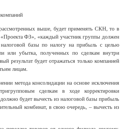
 компаний
 рассмотренных выше, будет применять СКН, то в
Ф «Проекта ФЗ», «каждый участник группы должен
 налоговой базы по налогу на прибыль с целью
ли или убытка, полученных по сделкам внутри
вый результат будет отражаться только компанией
тьим лицам.
нении метода консолидации на основе исключения
ригрупповым сделкам в ходе корректировки
должно будет вычесть из налоговой базы прибыль
атительный комбинат, в свою очередь, – вычесть из
на передаче товаров от одного филиала другому.