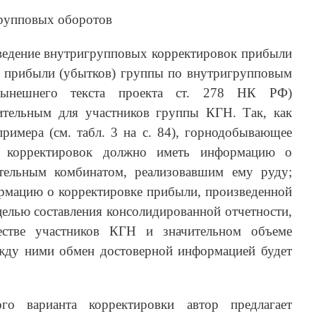
рупповых оборотов
оведение внутригрупповых корректировок прибыли
а прибыли (убытков) группы по внутригрупповым
нынешнего текста проекта ст. 278 НК РФ)
нительным для участников группы КГН. Так, как
римера (см. табл. 3 на с. 84), горнодобывающее
и корректировок должно иметь информацию о
тельным комбинатом, реализовавшим ему руду;
ормацию о корректировке прибыли, произведенной
елью составления консолидированной отчетности,
стве участников КГН и значительном объеме
жду ними обмен достоверной информацией будет
ого варианта корректировки автор предлагает