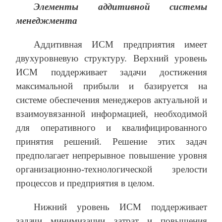
Элементы аддитивной системы
менеджмента
Аддитивная ИСМ предприятия имеет
двухуровневую структуру. Верхний уровень
ИСМ поддерживает задачи достижения
максимальной прибыли и базируется на
системе обеспечения менеджеров актуальной и
взаимоувязанной информацией, необходимой
для оперативного и квалифицированного
принятия решений. Решение этих задач
предполагает непрерывное повышение уровня
организационно-технологической зрелости
процессов и предприятия в целом.
Нижний уровень ИСМ поддерживает
задачи минимизации затрат и повышения