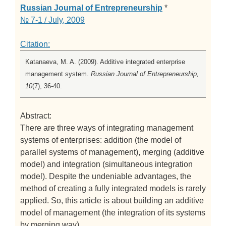
Russian Journal of Entrepreneurship
*
№ 7-1 / July, 2009
Citation:
Katanaeva, M. A. (2009). Additive integrated enterprise
management system.
Russian Journal of Entrepreneurship,
10
(7), 36-40.
Abstract:
There are three ways of integrating management
systems of enterprises: addition (the model of
parallel systems of management), merging (additive
model) and integration (simultaneous integration
model). Despite the undeniable advantages, the
method of creating a fully integrated models is rarely
applied. So, this article is about building an additive
model of management (the integration of its systems
by merging way).