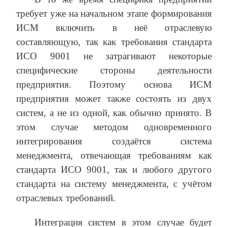
требует уже на начальном этапе формирования
ИСМ включить в неё отраслевую
составляющую, так как требования стандарта
ИСО 9001 не затрагивают некоторые
специфические стороны деятельности
предприятия. Поэтому основа ИСМ
предприятия может также состоять из двух
систем, а не из одной, как обычно принято. В
этом случае методом одновременного
интегрирования создаётся система
менеджмента, отвечающая требованиям как
стандарта ИСО 9001, так и любого другого
стандарта на систему менеджмента, с учётом
отраслевых требований.
Интеграция систем в этом случае будет