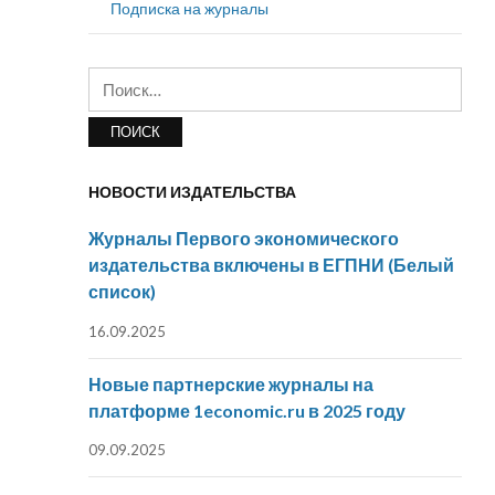
Подписка на журналы
Найти:
НОВОСТИ ИЗДАТЕЛЬСТВА
Журналы Первого экономического
издательства включены в ЕГПНИ (Белый
список)
16.09.2025
Новые партнерские журналы на
платформе 1economic.ru в 2025 году
09.09.2025