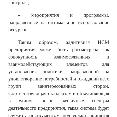
контроля;
– мероприятия и программы,
направленные на оптимальное использование
ресурсов.
Таким образом, аддитивная ИСМ
предприятия может быть рассмотрена как
совокупность взаимосвязанных и
взаимодействующих элементов для
установления политики, направленной на
удовлетворение потребностей и ожиданий всех
групп заинтересованных сторон.
Соответствующая стандартам и объединяющая
в единое целое различные спектры
деятельности предприятия, такая система будет
служить инструментом поддержки принятия