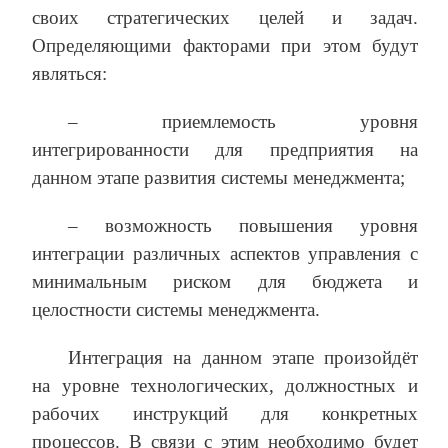
своих стратегических целей и задач.
Определяющими факторами при этом будут
являться:
– приемлемость уровня
интегрированности для предприятия на
данном этапе развития системы менеджмента;
– возможность повышения уровня
интеграции различных аспектов управления с
минимальным риском для бюджета и
целостности системы менеджмента.
Интеграция на данном этапе произойдёт
на уровне технологических, должностных и
рабочих инструкций для конкретных
процессов. В связи с этим необходимо будет