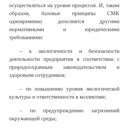
осуществляться на уровне процессов. И, таким
образом, базовые принципы СМК
одновременно дополнятся другими
нормативными и юридическими
требованиями:
– к экологичности и безопасности
деятельности предприятия в соответствии с
природоохранным законодательством и
здоровьем сотрудников;
– по повышению уровня экологической
культуры и ответственности в коллективе;
– по предупреждению загрязнений
окружающей среды;