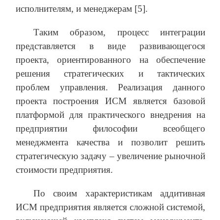
исполнителям, и менеджерам [5].
Таким образом, процесс интеграции
представляется в виде развивающегося
проекта, ориентированного на обеспечение
решения стратегических и тактических
проблем управления. Реализация данного
проекта построения ИСМ является базовой
платформой для практического внедрения на
предприятии философии всеобщего
менеджмента качества и позволит решить
стратегическую задачу – увеличение рыночной
стоимости предприятия.
По своим характеристикам аддитивная
ИСМ предприятия является сложной системой,