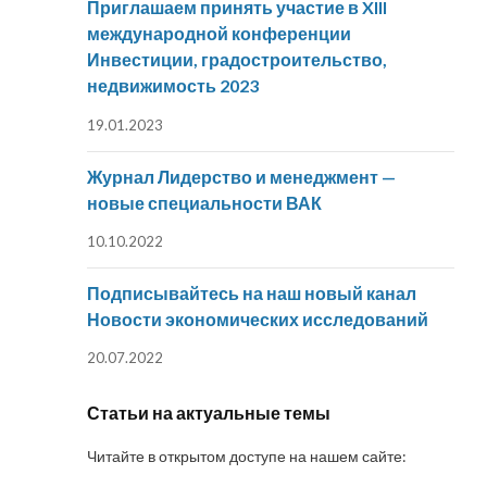
Приглашаем принять участие в XIII
международной конференции
Инвестиции, градостроительство,
недвижимость 2023
19.01.2023
Журнал Лидерство и менеджмент —
новые специальности ВАК
10.10.2022
Подписывайтесь на наш новый канал
Новости экономических исследований
20.07.2022
Статьи на актуальные темы
Читайте в открытом доступе на нашем сайте: