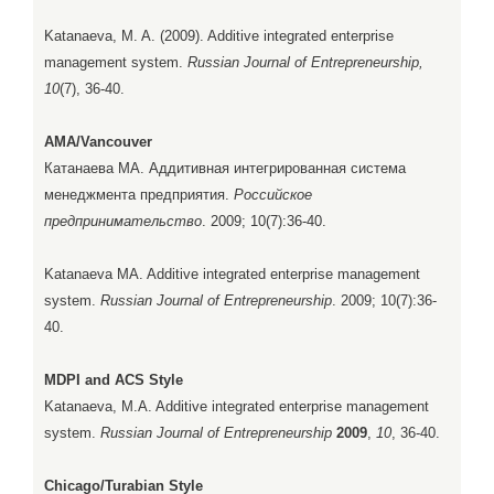
Katanaeva, M. A. (2009). Additive integrated enterprise
management system.
Russian Journal of Entrepreneurship,
10
(7), 36-40.
AMA/Vancouver
Катанаева МА. Аддитивная интегрированная система
менеджмента предприятия.
Российское
предпринимательство
. 2009; 10(7):36-40.
Katanaeva MA. Additive integrated enterprise management
system.
Russian Journal of Entrepreneurship
. 2009; 10(7):36-
40.
MDPI and ACS Style
Katanaeva, M.A. Additive integrated enterprise management
system.
Russian Journal of Entrepreneurship
2009
,
10
, 36-40.
Chicago/Turabian Style