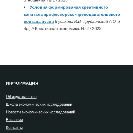
Условия формирования креативного
капитала профессорско-преподавательского
состава вузов
(
Гуськова И.В., Грудзинский А.О. и
др.
) // Креативная экономика. № 2 / 2023
ИНФОРМАЦИЯ
Об издательстве
Школа экономических исследований
Новости экономических исследований
Вакансии
Контакты