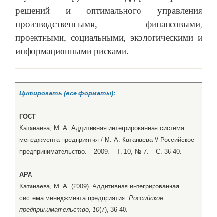
решений и оптимального управления
производственными, финансовыми,
проектными, социальными, экологическими и
информационными рисками.
Цитировать (все форматы):
ГОСТ
Катанаева, М. А. Аддитивная интегрированная система
менеджмента предприятия / М. А. Катанаева // Российское
предпринимательство. – 2009. – Т. 10, № 7. – С. 36-40.
APA
Катанаева, М. А. (2009). Аддитивная интегрированная
система менеджмента предприятия.
Российское
предпринимательство, 10
(7), 36-40.