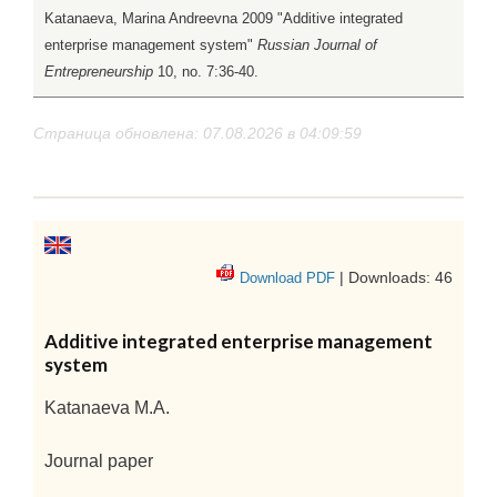
Katanaeva, Marina Andreevna 2009 "Additive integrated
enterprise management system"
Russian Journal of
Entrepreneurship
10, no. 7:36-40.
Страница обновлена: 07.08.2026 в 04:09:59
| Downloads: 46
Download PDF
Additive integrated enterprise management
system
Katanaeva M.A.
Journal paper