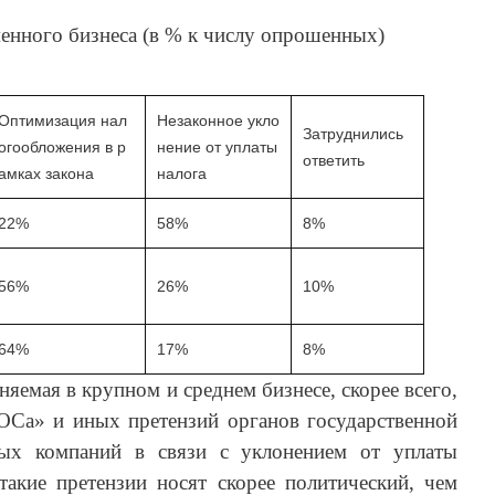
менного бизнеса (в % к числу опрошенных)
Оптимизация нал
Незаконное укло
Затруднились
огообложения в р
нение от уплаты
ответить
амках закона
налога
22%
58%
8%
56%
26%
10%
64%
17%
8%
няемая в крупном и среднем бизнесе, скорее всего,
ОСа» и иных претензий органов государственной
ных компаний в связи с уклонением от уплаты
такие претензии носят скорее политический, чем