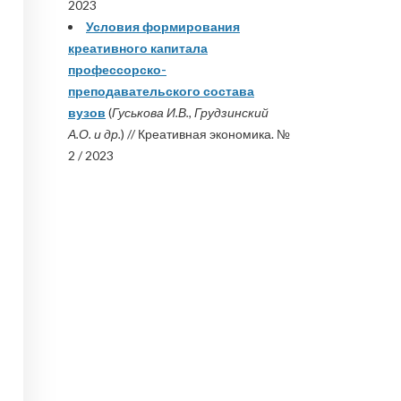
2023
Условия формирования
креативного капитала
профессорско-
преподавательского состава
вузов
(
Гуськова И.В., Грудзинский
А.О. и др.
) // Креативная экономика. №
2 / 2023