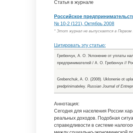
Статья в журнале
Российское предпринимательст
№ 10-2 (121), Октябрь 2008
* Этот журнал не выпускается в Первом
Цитировать эту статью:
Гребенчук, А. О. Уклонение от уплаты н
предпринимателей / А. О. Гребенчук // Ро
Grebenchuk, A. O. (2008). Uklonenie ot up
predprinimateley.
Russian Journal of Entrepr
Аннотация:
Сегодня для населения России хар
реальных доходов. Подобная ситу
справедливости в системе налогоо
между социально-экономической по