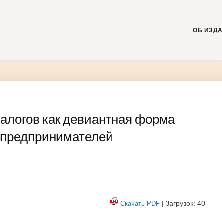
Skip
to
content
ОБ ИЗД
налогов как девиантная форма
я предпринимателей
| Загрузок: 40
Скачать PDF