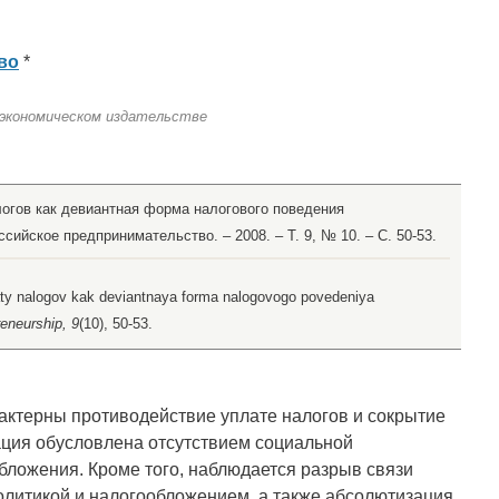
во
*
 экономическом издательстве
алогов как девиантная форма налогового поведения
ссийское предпринимательство. – 2008. – Т. 9, № 10. – С. 50-53.
laty nalogov kak deviantnaya forma nalogovogo povedeniya
eneurship, 9
(10), 50-53.
актерны противодействие уплате налогов и сокрытие
ация обусловлена отсутствием социальной
бложения. Кроме того, наблюдается разрыв связи
литикой и налогообложением, а также абсолютизация