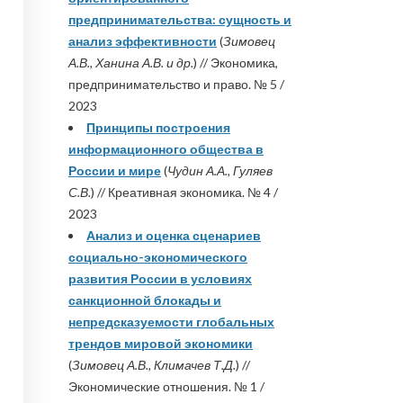
предпринимательства: сущность и
анализ эффективности
(
Зимовец
А.В., Ханина А.В. и др.
) // Экономика,
предпринимательство и право. № 5 /
2023
Принципы построения
информационного общества в
России и мире
(
Чудин А.А., Гуляев
С.В.
) // Креативная экономика. № 4 /
2023
Анализ и оценка сценариев
социально-экономического
развития России в условиях
санкционной блокады и
непредсказуемости глобальных
трендов мировой экономики
(
Зимовец А.В., Климачев Т.Д.
) //
Экономические отношения. № 1 /