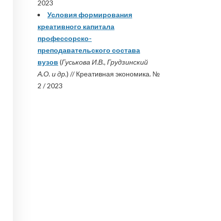
2023
Условия формирования
креативного капитала
профессорско-
преподавательского состава
вузов
(
Гуськова И.В., Грудзинский
А.О. и др.
) // Креативная экономика. №
2 / 2023