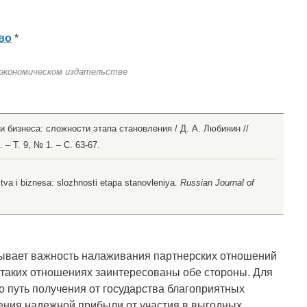
во
*
 экономическом издательстве
и бизнеса: сложности этапа становления / Д. А. Любинин //
– Т. 9, № 1. – С. 63-67.
stva i biznesa: slozhnosti etapa stanovleniya.
Russian Journal of
ывает важность налаживания партнерских отношений
в таких отношениях заинтересованы обе стороны. Для
о путь получения от государства благоприятных
ения надежной прибыли от участия в выгодных