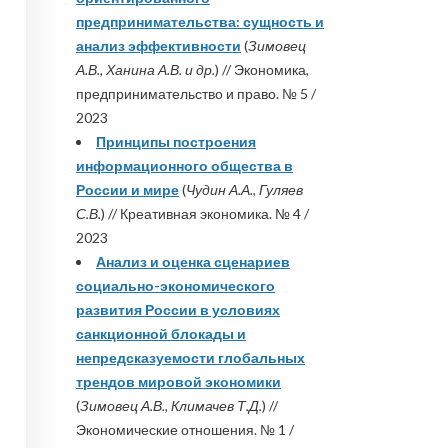
предпринимательства: сущность и
анализ эффективности
(
Зимовец
А.В., Ханина А.В. и др.
) // Экономика,
предпринимательство и право. № 5 /
2023
Принципы построения
информационного общества в
России и мире
(
Чудин А.А., Гуляев
С.В.
) // Креативная экономика. № 4 /
2023
Анализ и оценка сценариев
социально-экономического
развития России в условиях
санкционной блокады и
непредсказуемости глобальных
трендов мировой экономики
(
Зимовец А.В., Климачев Т.Д.
) //
Экономические отношения. № 1 /