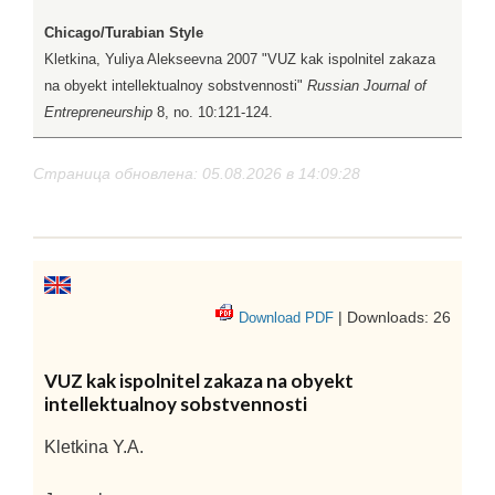
Chicago/Turabian Style
Kletkina, Yuliya Alekseevna 2007 "VUZ kak ispolnitel zakaza
na obyekt intellektualnoy sobstvennosti"
Russian Journal of
Entrepreneurship
8, no. 10:121-124.
Страница обновлена: 05.08.2026 в 14:09:28
| Downloads: 26
Download PDF
VUZ kak ispolnitel zakaza na obyekt
intellektualnoy sobstvennosti
Kletkina Y.A.