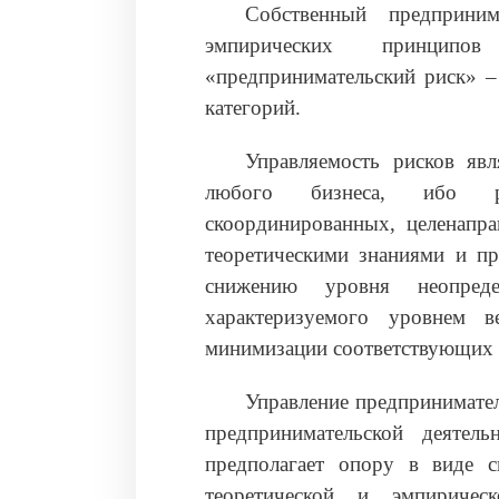
Собственный предприн
эмпирических принципов
«предпринимательский риск» –
категорий.
Управляемость рисков яв
любого бизнеса, ибо рац
скоординированных, целенапра
теоретическими знаниями и пр
снижению уровня неопредел
характеризуемого уровнем в
минимизации соответствующих 
Управление предпринимател
предпринимательской деятел
предполагает опору в виде 
теоретической и эмпиричес