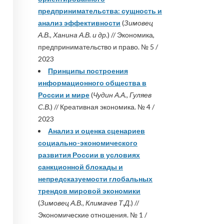
предпринимательства: сущность и
анализ эффективности
(
Зимовец
А.В., Ханина А.В. и др.
) // Экономика,
предпринимательство и право. № 5 /
2023
Принципы построения
информационного общества в
России и мире
(
Чудин А.А., Гуляев
С.В.
) // Креативная экономика. № 4 /
2023
Анализ и оценка сценариев
социально-экономического
развития России в условиях
санкционной блокады и
непредсказуемости глобальных
трендов мировой экономики
(
Зимовец А.В., Климачев Т.Д.
) //
Экономические отношения. № 1 /