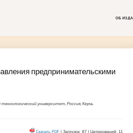
Skip
to
content
ОБ ИЗД
равления предпринимательскими
 технологический университет, Россия, Керчь
| Загрузок: 87 | Цитирований: 11
Скачать PDF