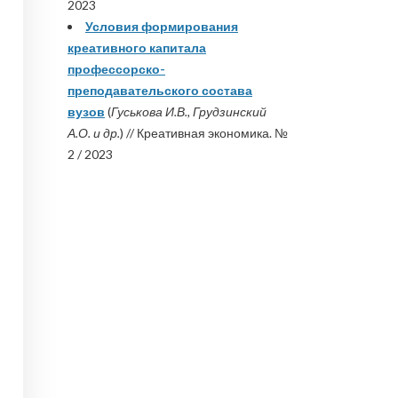
2023
Условия формирования
креативного капитала
профессорско-
преподавательского состава
вузов
(
Гуськова И.В., Грудзинский
А.О. и др.
) // Креативная экономика. №
2 / 2023