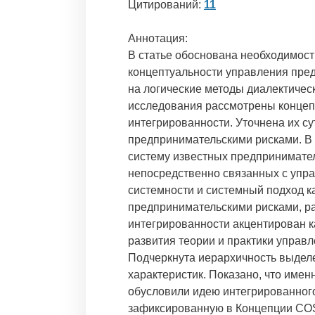
Цитирований:
11
Аннотация:
В статье обоснована необходимос
концептуальности управления пре
на логические методы диалектичес
исследования рассмотрены концеп
интегрированности. Уточнена их су
предпринимательскими рисками. В 
систему известных предпринимател
непосредственно связанных с упр
системности и системный подход к
предпринимательскими рисками, р
интегрированности акцентирован 
развития теории и практики управл
Подчеркнута иерархичность выдел
характеристик. Показано, что име
обусловили идею интегрированног
зафиксированную в Концепции CO