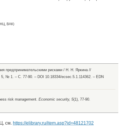
НЦ
,
ВАК
)
ия предпринимательскими рисками / Н. Н. Яркина //
 5, № 1. – С. 77-90. – DOI 10.18334/ecsec.5.1.114362. – EDN
siness risk management.
Economic security, 5
(1), 77-90.
Ц, см.
https://elibrary.ru/item.asp?id=48121702