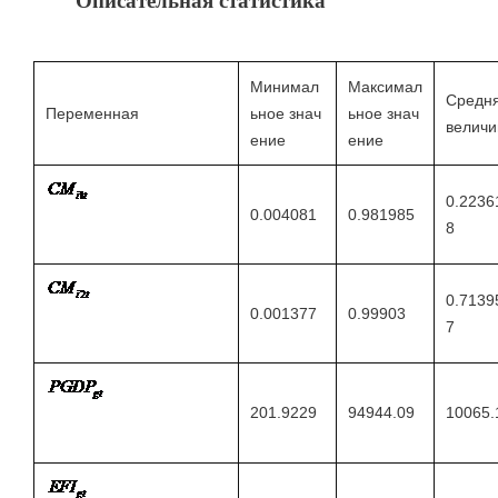
Описательная статистика
Минимал
Максимал
Средн
Переменная
ьное знач
ьное знач
величи
ение
ение
0.2236
0.004081
0.981985
8
0.7139
0.001377
0.99903
7
201.9229
94944.09
10065.