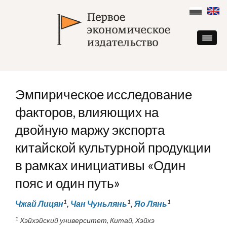
Skip
to
content
Эмпирическое исследование
факторов, влияющих на
двойную маржу экспорта
китайской культурной продукции
в рамках инициативы «Один
пояс и один путь»
1
1
1
Чжай Лицян
,
Чан Чуньлянь
,
Яо Лянь
1
Хэйхэйский университет, Китай, Хэйхэ