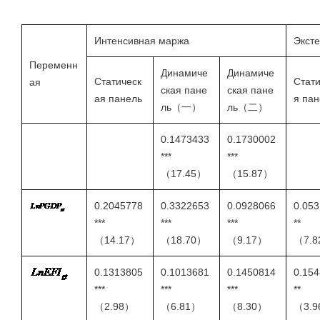
Интенсивная маржа
Экст
Переменн
Динамиче
Динамиче
Статическ
Стати
ая
ская пане
ская пане
ая панель
я пан
ль（一）
ль（二）
0.1473433
0.1730002
***
***
（17.45）
（15.87）
0.2045778
0.3322653
0.0928066
0.053
***
***
***
**
（14.17）
（18.70）
（9.17）
（7.
0.1313805
0.1013681
0.1450814
0.154
***
***
***
**
（2.98）
（6.81）
（8.30）
（3.