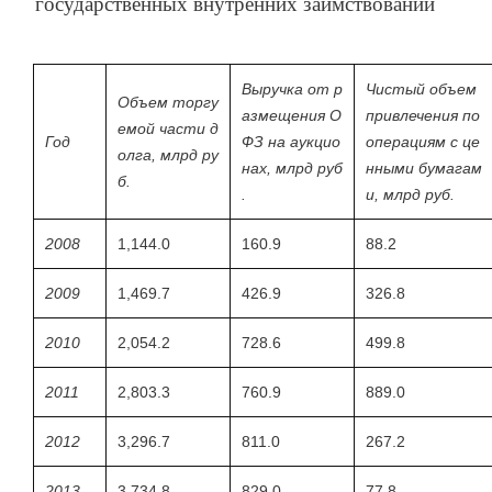
государственных внутренних заимствований
Выручка от р
Чистый объем
Объем торгу
азмещения О
привлечения по
емой части д
Год
ФЗ на аукцио
операциям с це
олга, млрд ру
нах, млрд руб
нными бумагам
б.
.
и, млрд руб.
2008
1,144.0
160.9
88.2
2009
1,469.7
426.9
326.8
2010
2,054.2
728.6
499.8
2011
2,803.3
760.9
889.0
2012
3,296.7
811.0
267.2
2013
3,734.8
829.0
77.8