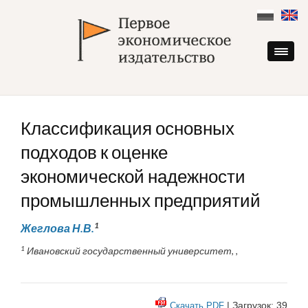
Skip
to
content
Классификация основных
подходов к оценке
экономической надежности
промышленных предприятий
1
Жеглова Н.В.
1
Ивановский государственный университет, ,
| Загрузок: 39
Скачать PDF