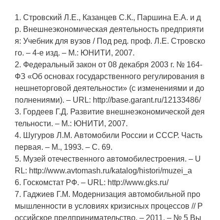
1. Стровский Л.Е., Казанцев С.К., Паршина Е.А. и д
р. Внешнеэкономическая деятельность предприяти
я: Учебник для вузов / Под ред. проф. Л.Е. Стровско
го. – 4-е изд. – М.: ЮНИТИ, 2007.
2. Федеральный закон от 08 декабря 2003 г. № 164-
ФЗ «Об основах государственного регулирования в
нешнеторговой деятельности» (с изменениями и до
полнениями). – URL: http://base.garant.ru/12133486/
3. Гордеев Г.Д. Развитие внешнеэкономической дея
тельности. – М.: ЮНИТИ, 2007.
4. Шугуров Л.М. Автомобили России и СССР. Часть
первая. – М., 1993. – С. 69.
5. Музей отечественного автомобилестроения. – U
RL: http://www.avtomash.ru/katalog/histori/muzei_a
6. Госкомстат РФ. – URL: http://www.gks.ru/
7. Гаджиев Г.М. Модернизация автомобильной про
мышленности в условиях кризисных процессов // Р
оссийское предпринимательство. – 2011. – № 5 Вы