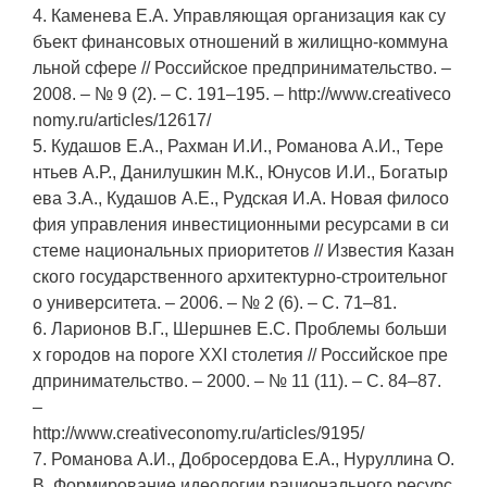
4. Каменева Е.А. Управляющая организация как су
бъект финансовых отношений в жилищно-коммуна
льной сфере // Российское предпринимательство. –
2008. – № 9 (2). – С. 191–195. – http://www.creativeco
nomy.ru/articles/12617/
5. Кудашов Е.А., Рахман И.И., Романова А.И., Тере
нтьев А.Р., Данилушкин М.К., Юнусов И.И., Богатыр
ева З.А., Кудашов А.Е., Рудская И.А. Новая филосо
фия управления инвестиционными ресурсами в си
стеме национальных приоритетов // Известия Казан
ского государственного архитектурно-строительног
о университета. – 2006. – № 2 (6). – С. 71–81.
6. Ларионов В.Г., Шершнев Е.С. Проблемы больши
х городов на пороге XXI столетия // Российское пре
дпринимательство. – 2000. – № 11 (11). – С. 84–87.
–
http://www.creativeconomy.ru/articles/9195/
7. Романова А.И., Добросердова Е.А., Нуруллина О.
В. Формирование идеологии рационального ресурс