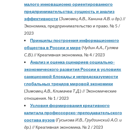
малого инновационно ориентированного
предпринимательства: сущность и анализ
эффективности
(
Зимовец А.В., Ханина А.В. и др.
) //
Экономика, предпринимательство и право. № 5 /
2023
Принципы построения информационного
общества в России и мире
(
Чудин А.А., Гуляев
С.В.
) // Креативная экономика. № 4 / 2023
Анализ и оценка сценариев социально-
экономического развития России в условиях
санкционной блокады и непредсказуемости
глобальных трендов мировой экономики
(
Зимовец А.В., Климачев Т.Д.
) // Экономические
отношения. № 1 / 2023
Условия формирования креативного
капитала профессорско-преподавательского
состава вузов
(
Гуськова И.В., Грудзинский А.О. и
др.
) // Креативная экономика. № 2 / 2023