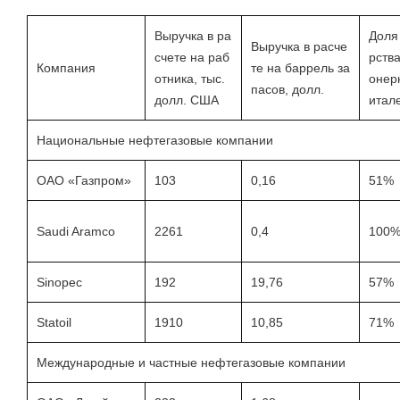
Выручка в ра
Доля
Выручка в расче
счете на раб
рства
Компания
те на баррель за
отника, тыс.
онер
пасов, долл.
долл. США
итал
Национальные нефтегазовые компании
ОАО «Газпром»
103
0,16
51%
Saudi Aramco
2261
0,4
100
Sinopec
192
19,76
57%
Statoil
1910
10,85
71%
Международные и частные нефтегазовые компании