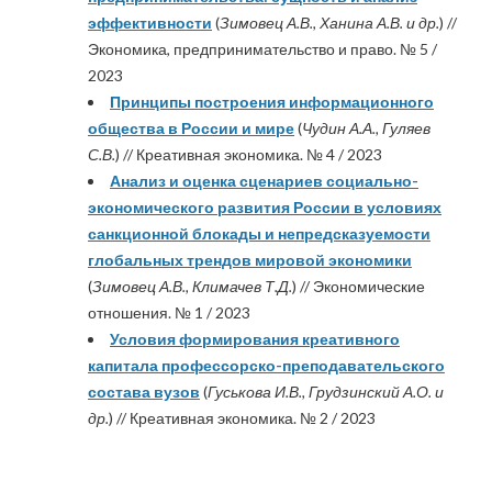
эффективности
(
Зимовец А.В., Ханина А.В. и др.
) //
Экономика, предпринимательство и право. № 5 /
2023
Принципы построения информационного
общества в России и мире
(
Чудин А.А., Гуляев
С.В.
) // Креативная экономика. № 4 / 2023
Анализ и оценка сценариев социально-
экономического развития России в условиях
санкционной блокады и непредсказуемости
глобальных трендов мировой экономики
(
Зимовец А.В., Климачев Т.Д.
) // Экономические
отношения. № 1 / 2023
Условия формирования креативного
капитала профессорско-преподавательского
состава вузов
(
Гуськова И.В., Грудзинский А.О. и
др.
) // Креативная экономика. № 2 / 2023