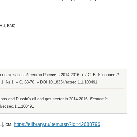
НЦ
,
ВАК
)
 нефтегазовый сектор России в 2014-2016 гг. / С. В. Казанцев //
1, № 1. – С. 63-70. – DOI 10.18334/ecsec.1.1.100491
ions and Russia's oil and gas sector in 2014-2016.
Economic
334/ecsec.1.1.100491
Ц, см.
https://elibrary.ru/item.asp?id=42688796