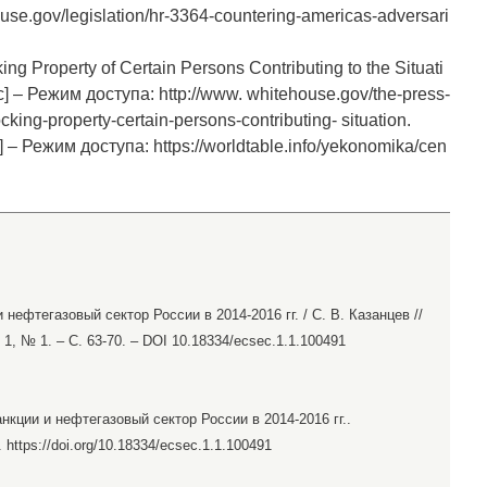
se.gov/legislation/hr-3364-countering-americas-adversari
ng Property of Certain Persons Contributing to the Situati
с] – Режим доступа: http://www. whitehouse.gov/the-press-
cking-property-certain-persons-contributing- situation.
 – Режим доступа: https://worldtable.info/yekonomika/cen
 нефтегазовый сектор России в 2014-2016 гг. / С. В. Казанцев //
1, № 1. – С. 63-70. – DOI 10.18334/ecsec.1.1.100491
анкции и нефтегазовый сектор России в 2014-2016 гг..
0. https://doi.org/10.18334/ecsec.1.1.100491