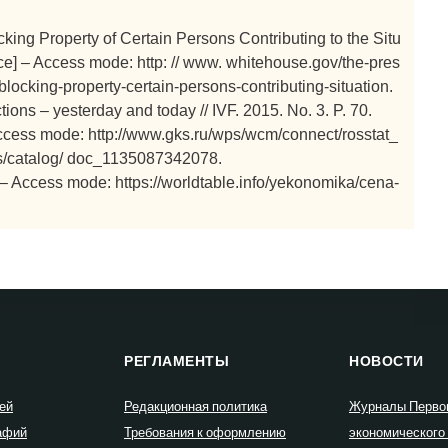
king Property of Certain Persons Contributing to the Situ
urce] – Access mode: http: // www. whitehouse.gov/the-pres
blocking-property-certain-persons-contributing-situation.
ions – yesterday and today // IVF. 2015. No. 3. P. 70.
 Access mode: http://www.gks.ru/wps/wcm/connect/rosstat_
ions/catalog/ doc_1135087342078.
] – Access mode: https://worldtable.info/yekonomika/cena-
РЕГЛАМЕНТЫ
НОВОСТИ
ей
Редакционная политика
Журналы Перво
афий
Требования к оформлению
экономического