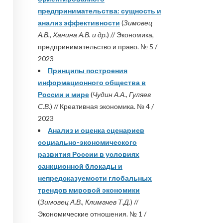
предпринимательства: сущность и
анализ эффективности
(
Зимовец
А.В., Ханина А.В. и др.
) // Экономика,
предпринимательство и право. № 5 /
2023
Принципы построения
информационного общества в
России и мире
(
Чудин А.А., Гуляев
С.В.
) // Креативная экономика. № 4 /
2023
Анализ и оценка сценариев
социально-экономического
развития России в условиях
санкционной блокады и
непредсказуемости глобальных
трендов мировой экономики
(
Зимовец А.В., Климачев Т.Д.
) //
Экономические отношения. № 1 /