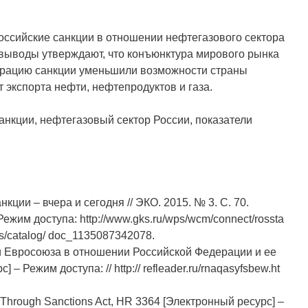
ссийские санкции в отношении нефтегазового сектора
е выводы утверждают, что конъюнктура мирового рынка
рацию санкции уменьшили возможности страны
от экспорта нефти, нефтепродуктов и газа.
анкции, нефтегазовый сектор России, показатели
кции – вчера и сегодня // ЭКО. 2015. № 3. С. 70.
Режим доступа: http://www.gks.ru/wps/wcm/connect/rossta
ions/catalog/ doc_1135087342078.
Евросоюза в отношении Российской Федерации и ее
– Режим доступа: // http:// refleader.ru/rnaqasyfsbew.ht
. Through Sanctions Act, HR 3364 [Электронный ресурс] –