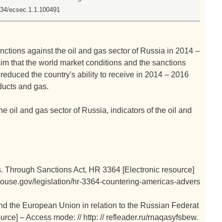
8334/ecsec.1.1.100491
ctions against the oil and gas sector of Russia in 2014 –
aim that the world market conditions and the sanctions
educed the country's ability to receive in 2014 – 2016
oducts and gas.
 oil and gas sector of Russia, indicators of the oil and
. Through Sanctions Act, HR 3364 [Electronic resource]
house.gov/legislation/hr-3364-countering-americas-advers
d the European Union in relation to the Russian Federat
urce] – Access mode: // http: // refleader.ru/rnaqasyfsbew.