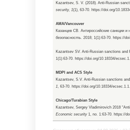
Kazantsev, S. V. (2018). Anti-Russian sanct
security, 1
(1), 63-70. https://doi.org/10.18
AMA/Vancouver
Казанцев СВ. Антироссийские санкции и н
безопасность
. 2018; 1(1):63-70. https://d
Kazantsev SV. Anti-Russian sanctions and R
1(1):63-70. https://doi.org/10.18334/ecsec.
MDPI and ACS Style
Kazantsev, S.V. Anti-Russian sanctions and
1
, 63-70. https://doi.org/10.18334/ecsec.1.
Chicago/Turabian Style
Kazantsev, Sergey Vladimirovich 2018 "Anti
Economic security
1, no. 1:63-70. https://