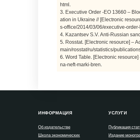
html.
3. Executive Order -EO 13660 – Bloc
ation in Ukraine // [Electronic reso
s-office/2014/03/06/executive-order-
4. Kazantsev S.V. Anti-Russian sanct
5. Rosstat. [Electronic resource] –
main/rosstat/ru/statistics/publicat
6. Word Table. [Electronic resource
na-neft-marki-bren.
ИНФОРМАЦИЯ
УСЛУГИ
Об издательстве
Публикация стат
Школа экономических
Издание моногр