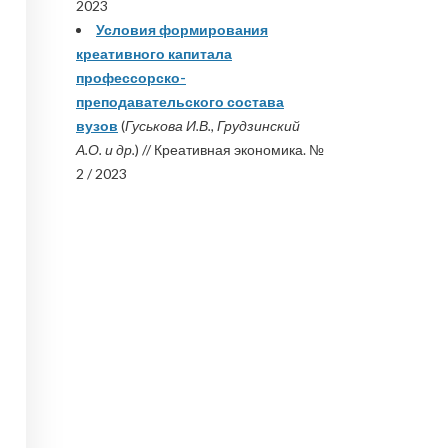
2023
Условия формирования
креативного капитала
профессорско-
преподавательского состава
вузов
(
Гуськова И.В., Грудзинский
А.О. и др.
) // Креативная экономика. №
2 / 2023