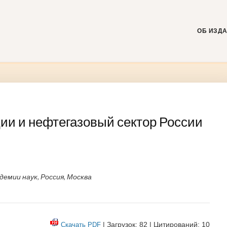
Skip
to
content
ОБ ИЗД
ии и нефтегазовый сектор России
емии наук, Россия, Москва
| Загрузок: 82 | Цитирований: 10
Скачать PDF