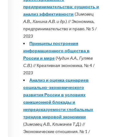
предпринимательства: сущность и
анализ эффективности
(
Зимовец
А.В., Ханина А.В. и др.
) // Экономика,
предпринимательство и право. № 5 /
2023
Принципы построения
информационного общества в
России и мире
(
Чудин А.А., Гуляев
С.В.
) // Креативная экономика. № 4 /
2023
Анализ и оценка сценариев
социально-экономического
развития России в условиях
санкционной блокады и
непредсказуемости глобальных
трендов мировой экономики
(
Зимовец А.В., Климачев Т.Д.
) //
Экономические отношения. № 1 /