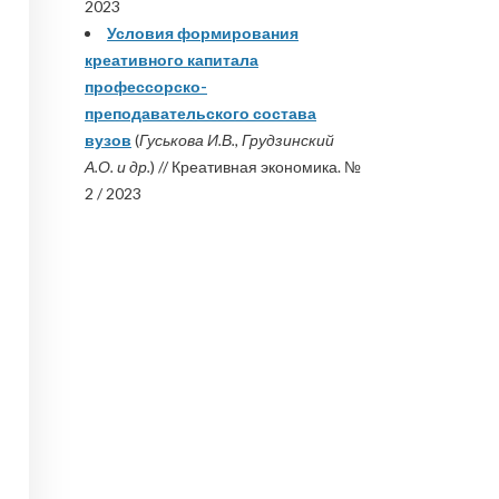
2023
Условия формирования
креативного капитала
профессорско-
преподавательского состава
вузов
(
Гуськова И.В., Грудзинский
А.О. и др.
) // Креативная экономика. №
2 / 2023