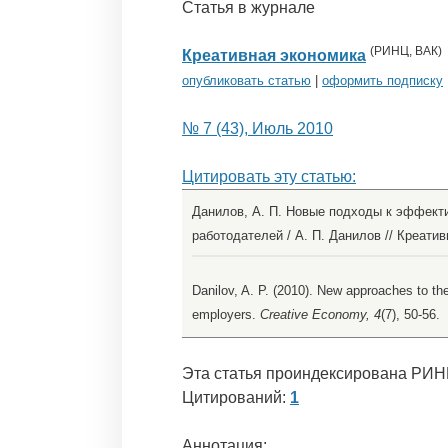
Статья в журнале
(
РИНЦ
,
ВАК
)
Креативная экономика
опубликовать статью
|
оформить подписку
№ 7 (43), Июль 2010
Цитировать эту статью:
Данилов, А. П. Новые подходы к эффект
работодателей / А. П. Данилов // Креативн
Danilov, A. P. (2010). New approaches to the
employers.
Creative Economy, 4
(7), 50-56.
Эта статья проиндексирована РИН
Цитирований:
1
Аннотация: