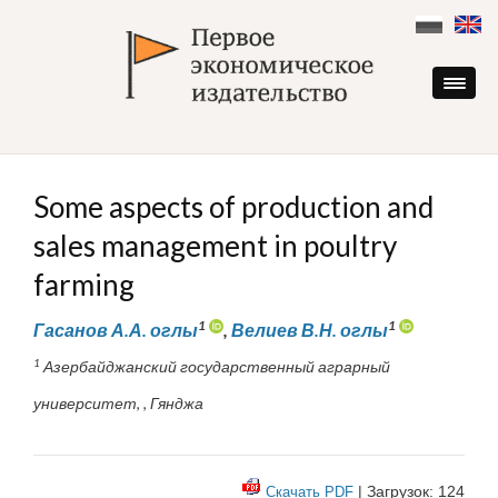
Skip
to
content
Some aspects of production and
sales management in poultry
farming
1
1
Гасанов А.А. оглы
,
Велиев В.Н. оглы
1
Азербайджанский государственный аграрный
университет, , Гянджа
| Загрузок: 124
Скачать PDF