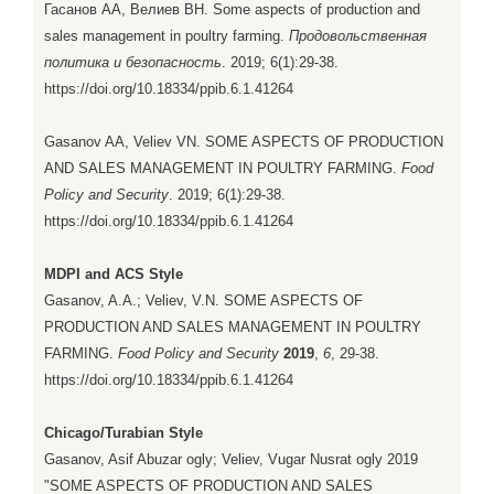
Гасанов АА, Велиев ВН. Some aspects of production and
sales management in poultry farming.
Продовольственная
политика и безопасность
. 2019; 6(1):29-38.
https://doi.org/10.18334/ppib.6.1.41264
Gasanov AA, Veliev VN. SOME ASPECTS OF PRODUCTION
AND SALES MANAGEMENT IN POULTRY FARMING.
Food
Policy and Security
. 2019; 6(1):29-38.
https://doi.org/10.18334/ppib.6.1.41264
MDPI and ACS Style
Gasanov, A.A.; Veliev, V.N. SOME ASPECTS OF
PRODUCTION AND SALES MANAGEMENT IN POULTRY
FARMING.
Food Policy and Security
2019
,
6
, 29-38.
https://doi.org/10.18334/ppib.6.1.41264
Chicago/Turabian Style
Gasanov, Asif Abuzar ogly; Veliev, Vugar Nusrat ogly 2019
"SOME ASPECTS OF PRODUCTION AND SALES