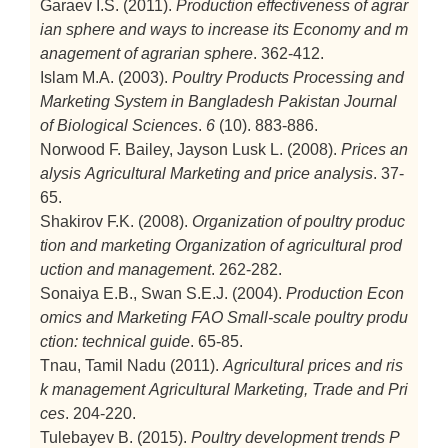
Garaev I.S. (2011).
Production effectiveness of agrar
ian sphere and ways to increase its
Economy and m
anagement of agrarian sphere
. 362-412.
Islam M.A. (2003).
Poultry Products Processing and
Marketing System in Bangladesh
Pakistan Journal
of Biological Sciences
.
6
(10). 883-886.
Norwood F. Bailey, Jayson Lusk L. (2008).
Prices an
alysis
Agricultural Marketing and price analysis
. 37-
65.
Shakirov F.K. (2008).
Organization of poultry produc
tion and marketing
Organization of agricultural prod
uction and management
. 262-282.
Sonaiya E.B., Swan S.E.J. (2004).
Production Econ
omics and Marketing FAO
Small-scale poultry produ
ction: technical guide
. 65-85.
Tnau, Tamil Nadu (2011).
Agricultural prices and ris
k management
Agricultural Marketing, Trade and Pri
ces
. 204-220.
Tulebayev B. (2015).
Poultry development trends
P