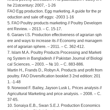
he 21stcentury: 2007, - 1-26
FAO Egg production. Egg marketing. A guide for the pr
oduction and sale off eggs: -2003 1-16
5. FAO Poultry products marketing // Poultry Developm
ent Review. – 2013. – С. 15-17.
6. Garaev I.S. Production effectiveness of agrarian sph
ere and ways to increase its // Economy and managem
ent of agrarian sphere. – 2011. – С. 362-412.
7. Islam M.A. Poultry Products Processing and Marketi
ng System in Bangladesh // Pakistan Journal of Biologi
cal Sciences. – 2003. – № 10. – С. 883-886.
Martin H., Frands D., Robyn A. Products and profit from
poultry. FAO Diversification booklet 3 2nd edition: 201
1. -1-48
9. Norwood F. Bailey, Jayson Lusk L. Prices analysis //
Agricultural Marketing and price analysis. – 2008. – С.
37-65.
10. Sonaiya E.B., Swan S.E.J. Production Economics