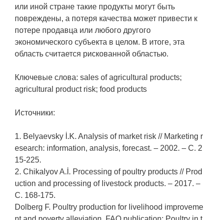
или иной стране такие продукты могут быть
повреждены, а потеря качества может привести к
потере продавца или любого другого
экономического субъекта в целом. В итоге, эта
область считается рискованной областью.
Ключевые слова: sales of agricultural products;
agricultural product risk; food products
Источники:
1. Belyaevsky İ.K. Analysis of market risk // Marketing r
esearch: information, analysis, forecast. – 2002. – С. 2
15-225.
2. Chikalyov A.İ. Processing of poultry products // Prod
uction and processing of livestock products. – 2017. –
С. 168-175.
Dolberg F. Poultry production for livelihood improveme
nt and poverty alleviation. FAO publication: Poultry in t