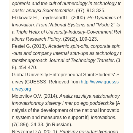
ophrenia and the cult of numerology in technology tr
ansfer analysi
Scientometrics
. (97). 913-325.
Etzkowitz H., Leydesdorff L. (2000).
He Dynamics of
Innovation: From National Systems and "Mode 2" to
a Triple Helix of University-Industry-Government Rel
ations
Research Policy
. (29(2)). 109-123.
Festel G. (2013).
Academic spin-offs, corporate spin
-outs and company internal start-ups as technology t
ransfer approach
Journal of Technology Transfer
. (3
8). 454-470.
Global University Entrepreneurial Spirit Students‘ S
urvey (GUESSS. Retrieved from
http://www.guesss
urvey.org
Motovilov O.V. (2014).
Analiz razvitiya natsionalnoy
innovatsionnoy sistemy i mer po ego podderzhke
[A
nalysis of the development of the national innovatio
n system and measures to support it].
Innovations
.
(7(189)). 34-38. (in Russian).
Nevzorov D.A. (2011).
Printsipy gosudarstvennogo