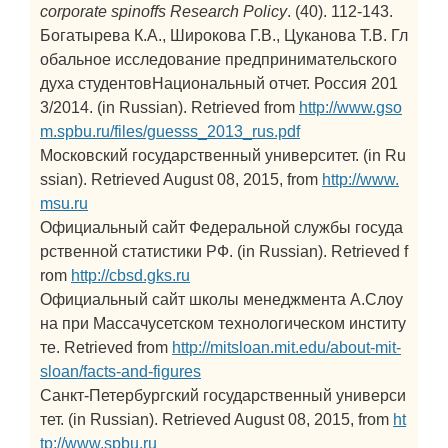
corporate spinoffs
Research Policy
. (40). 112-143.
Богатырева К.А., Широкова Г.В., Цуканова Т.В. Гл
обальное исследование предпринимательского
духа студентовНациональный отчет. Россия 201
3/2014. (in Russian). Retrieved from
http://www.gso
m.spbu.ru/files/guesss_2013_rus.pdf
Московский государственный университет. (in Ru
ssian). Retrieved August 08, 2015, from
http://www.
msu.ru
Официальный сайт Федеральной службы госуда
рственной статистики РФ. (in Russian). Retrieved f
rom
http://cbsd.gks.ru
Официальный сайт школы менеджмента А.Слоу
на при Массачусетском технологическом институ
те. Retrieved from
http://mitsloan.mit.edu/about-mit-
sloan/facts-and-figures
Санкт-Петербургский государственный универси
тет. (in Russian). Retrieved August 08, 2015, from
ht
tp://www.spbu.ru