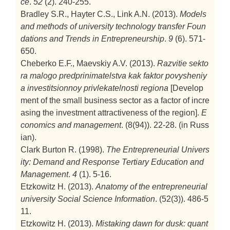
ce
.
52
(2). 240-255.
Bradley S.R., Hayter C.S., Link A.N. (2013).
Models
and methods of university technology transfer
Foun
dations and Trends in Entrepreneurship
.
9
(6). 571-
650.
Cheberko E.F., Maevskiy A.V. (2013).
Razvitie sekto
ra malogo predprinimatelstva kak faktor povysheniy
a investitsionnoy privlekatelnosti regiona
[Develop
ment of the small business sector as a factor of incre
asing the investment attractiveness of the region].
E
conomics and management
. (8(94)). 22-28. (in Russ
ian).
Clark Burton R. (1998).
The Entrepreneurial Univers
ity: Demand and Response
Tertiary Education and
Management
.
4
(1). 5-16.
Etzkowitz H. (2013).
Anatomy of the entrepreneurial
university
Social Science Information
. (52(3)). 486-5
11.
Etzkowitz H. (2013).
Mistaking dawn for dusk: quant