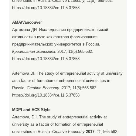
universities in Russia.
Creative Economy, 11
(5), 565-582.
https://doi.org/10.18334/ce.11.5.37858
AMA/Vancouver
Артемова ДИ. Исследование предпринимательской
активности в вузе как фактора формирования
предпринимательских университетов в России.
Креативная экономика
. 2017; 11(5):565-582.
https://doi.org/10.18334/ce.11.5.37858
Artemova DI. The study of entrepreneurial activity at university
as a factor of formation of entrepreneurial universities in
Russia.
Creative Economy
. 2017; 11(5):565-582.
https://doi.org/10.18334/ce.11.5.37858
MDPI and ACS Style
Artemova, D.I. The study of entrepreneurial activity at
university as a factor of formation of entrepreneurial
universities in Russia.
Creative Economy
2017
,
11
, 565-582.