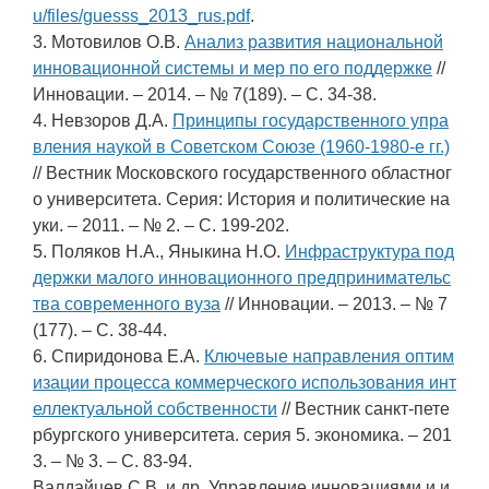
u/files/guesss_2013_rus.pdf
.
3. Мотовилов О.В.
Анализ развития национальной
инновационной системы и мер по его поддержке
//
Инновации. – 2014. – № 7(189). – С. 34-38.
4. Невзоров Д.А.
Принципы государственного упра
вления наукой в Советском Союзе (1960-1980-е гг.)
// Вестник Московского государственного областног
о университета. Серия: История и политические на
уки. – 2011. – № 2. – С. 199-202.
5. Поляков Н.А., Яныкина Н.О.
Инфраструктура под
держки малого инновационного предпринимательс
тва современного вуза
// Инновации. – 2013. – № 7
(177). – С. 38-44.
6. Спиридонова Е.А.
Ключевые направления оптим
изации процесса коммерческого использования инт
еллектуальной собственности
// Вестник санкт-пете
рбургского университета. серия 5. экономика. – 201
3. – № 3. – С. 83-94.
Валдайцев С.В. и др. Управление инновациями и и