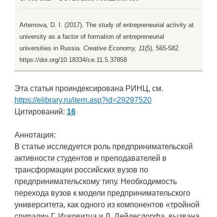
Artemova, D. I. (2017). The study of entrepreneurial activity at
university as a factor of formation of entrepreneurial
universities in Russia.
Creative Economy, 11
(5), 565-582.
https://doi.org/10.18334/ce.11.5.37858
Эта статья проиндексирована РИНЦ, см.
https://elibrary.ru/item.asp?id=29297520
Цитирований:
16
Аннотация:
В статье исследуется роль предпринимательской
активности студентов и преподавателей в
трансформации российских вузов по
предпринимательскому типу. Необходимость
перехода вузов к модели предпринимательского
университета, как одного из компонентов «тройной
спирали» Г. Ицковитца и Л. Лейдесдорфа, вызвана