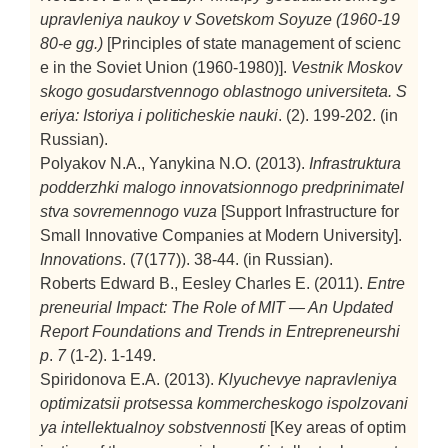
upravleniya naukoy v Sovetskom Soyuze (1960-19
80-e gg.)
[Principles of state management of scienc
e in the Soviet Union (1960-1980)].
Vestnik Moskov
skogo gosudarstvennogo oblastnogo universiteta. S
eriya: Istoriya i politicheskie nauki
. (2). 199-202. (in
Russian).
Polyakov N.A., Yanykina N.O. (2013).
Infrastruktura
podderzhki malogo innovatsionnogo predprinimatel
stva sovremennogo vuza
[Support Infrastructure for
Small Innovative Companies at Modern University].
Innovations
. (7(177)). 38-44. (in Russian).
Roberts Edward B., Eesley Charles E. (2011).
Entre
preneurial Impact: The Role of MIT — An Updated
Report
Foundations and Trends in Entrepreneurshi
p
.
7
(1-2). 1-149.
Spiridonova E.A. (2013).
Klyuchevye napravleniya
optimizatsii protsessa kommercheskogo ispolzovani
ya intellektualnoy sobstvennosti
[Key areas of optim