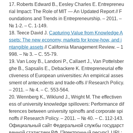
17. Roberts Edward B., Eesley Charles E. Entrepreneu
rial Impact: The Role of MIT — An Updated Report // F
oundations and Trends in Entrepreneurship. – 2011. –
№ 1-2. – С. 1-149.
18. Teece David J.
Capturing Value from Knowledge A
ssets: The new economy, markets for know-how, and i
ntangible assets
// California Management Review. – 1
998. – № 3. – С. 55-79.
19. Van Looy B., Landoni P., Callaert J., Van Pottelsber
ghe B., Sapsalis E., Debackere K. Entrepreneurial effe
ctiveness of European universities: An empirical asses
sment of antecedents and trade-offs // Research Policy.
– 2011. – № 4. – С. 553-564.
20. Wennberg K., Wiklund J., Wright M. The effectiven
ess of university knowledge spillovers: Performance dif
ferences between university spinoffs and corporate spi
noffs // Research Policy. – 2011. – № 40. – С. 112-143.
Официальный сайт Федеральной службы государст
венной статистики РФ. [Электронный ресурс]. URL: