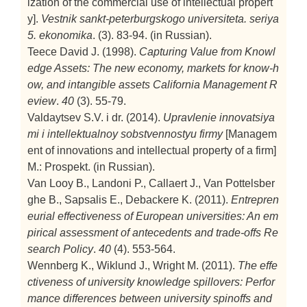
ization of the commercial use of intellectual propert
y].
Vestnik sankt-peterburgskogo universiteta. seriya
5. ekonomika
. (3). 83-94. (in Russian).
Teece David J. (1998).
Capturing Value from Knowl
edge Assets: The new economy, markets for know-h
ow, and intangible assets
California Management R
eview
.
40
(3). 55-79.
Valdaytsev S.V. i dr. (2014).
Upravlenie innovatsiya
mi i intellektualnoy sobstvennostyu firmy
[Managem
ent of innovations and intellectual property of a firm]
M.: Prospekt. (in Russian).
Van Looy B., Landoni P., Callaert J., Van Pottelsber
ghe B., Sapsalis E., Debackere K. (2011).
Entrepren
eurial effectiveness of European universities: An em
pirical assessment of antecedents and trade-offs
Re
search Policy
.
40
(4). 553-564.
Wennberg K., Wiklund J., Wright M. (2011).
The effe
ctiveness of university knowledge spillovers: Perfor
mance differences between university spinoffs and