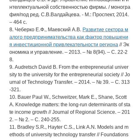
нтеллектуальной собственностью фирмы. / моногра
фия/под ред. С.В.Валдайцева. - М.: Проспект, 2014.
– 464 с.
8. Чеберко Е.Ф., Маевский А.В.
Развитие сектора м
алого предпринимательства как фактор повышени
я инвестиционной привлекательности региона
// Эк
ономика и управление. – 2013. – № 8(94). – С. 22-2
8.
9. Audretsch David B. From the entrepreneurial univer
sity to the university for the entrepreneurial society // Jo
urnal of Technology Transfer. – 2014. – № 39. – С. 313
-321.
10. Bauer Paul W., Schweitzer, Mark E., Shane, Scott
A. Knowledge matters: the long-run determinants of sta
te income growth // Journal of Regional Science. – 201
2. – № 2. – С. 240-255.
11. Bradley S.R., Hayter C.S., Link A.N. Models and m
ethods of university technology transfer // Foundations