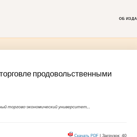
Skip
to
content
ОБ ИЗД
торговле продовольственными
ый торгово-экономический университет, ,
| Загрузок: 40
Скачать PDF