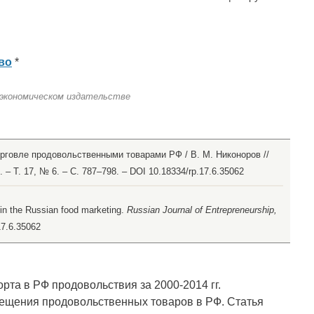
во
*
 экономическом издательстве
рговле продовольственными товарами РФ / В. М. Никоноров //
– Т. 17, № 6. – С. 787–798. – DOI 10.18334/rp.17.6.35062
n in the Russian food marketing.
Russian Journal of Entrepreneurship,
.17.6.35062
рта в РФ продовольствия за 2000-2014 гг.
щения продовольственных товаров в РФ. Статья