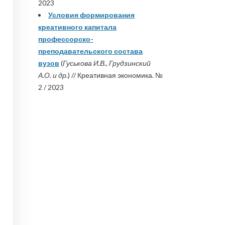
2023
Условия формирования
креативного капитала
профессорско-
преподавательского состава
вузов
(
Гуськова И.В., Грудзинский
А.О. и др.
) // Креативная экономика. №
2 / 2023