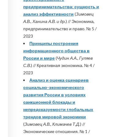
предпринимательства: сущность и
анализ эффективности
(
Зимовец
А.В., Ханина А.В. и др.
) // Экономика,
предпринимательство и право. № 5 /
2023
Принципы построения
информационного общества в
России и мире
(
Чудин А.А., Гуляев
С.В.
) // Креативная экономика. № 4 /
2023
Анализ и оценка сценариев
социально-экономического
развития России в условиях
санкционной блокады и
непредсказуемости глобальных
трендов мировой экономики
(
Зимовец А.В., Климачев Т.Д.
) //
Экономические отношения. № 1 /