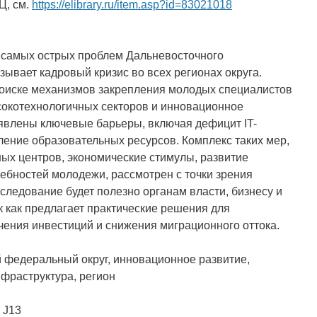
Ц, см.
https://elibrary.ru/item.asp?id=83021018
з самых острых проблем Дальневосточного
зывает кадровый кризис во всех регионах округа.
поиске механизмов закрепления молодых специалистов
сокотехнологичных секторов и инновационное
ыявлены ключевые барьеры, включая дефицит IT-
ение образовательных ресурсов. Комплекс таких мер,
ных центров, экономические стимулы, развитие
ебностей молодежи, рассмотрен с точки зрения
следование будет полезно органам власти, бизнесу и
 как предлагает практические решения для
чения инвестиций и снижения миграционного оттока.
 федеральный округ, инновационное развитие,
фраструктура, регион
 J13