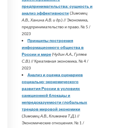
предпринимательства: сущность и
анализ эффективности
(
Зимовец
А.В., Ханина А.В. и др.
) // Экономика,
предпринимательство и право. № 5 /
2023
Принципы построения
информационного общества в
России и мире
(
Чудин А.А., Гуляев
С.В.
) // Креативная экономика. № 4 /
2023
Анализ и оценка сценариев
социально-экономического
развития России в условиях
санкционной блокады и
непредсказуемости глобальных
трендов мировой экономики
(
Зимовец А.В., Климачев Т.Д.
) //
Экономические отношения. № 1 /