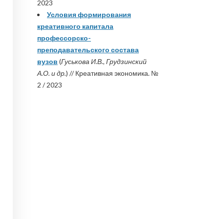
2023
Условия формирования
креативного капитала
профессорско-
преподавательского состава
вузов
(
Гуськова И.В., Грудзинский
А.О. и др.
) // Креативная экономика. №
2 / 2023