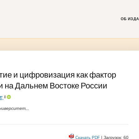
Skip
to
content
ОБ ИЗД
тие и цифровизация как фактор
и на Дальнем Востоке России
1
Е.
ниверситет, ,
| Загрузок: 60
Скачать PDF