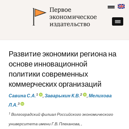
Skip
to
content
Развитие экономики региона на
основе инновационной
политики современных
коммерческих организаций
1
2
Савина С.А.
,
Заварыкин К.В.
,
Мелихова
3
Л.А.
1
Волгоградский филиал Российского экономического
университета имени Г.В. Плеханова, ,