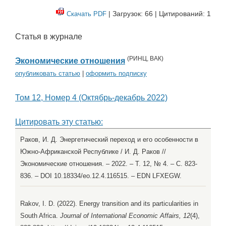
| Загрузок: 66 | Цитирований: 1
Скачать PDF
Статья в журнале
(
РИНЦ
,
ВАК
)
Экономические отношения
опубликовать статью
|
оформить подписку
Том 12, Номер 4 (Октябрь-декабрь 2022)
Цитировать эту статью:
Раков, И. Д. Энергетический переход и его особенности в
Южно-Африканской Республике / И. Д. Раков //
Экономические отношения. – 2022. – Т. 12, № 4. – С. 823-
836. – DOI 10.18334/eo.12.4.116515. – EDN LFXEGW.
Rakov, I. D. (2022). Energy transition and its particularities in
South Africa.
Journal of International Economic Affairs, 12
(4),